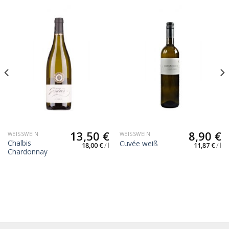
13,50
€
8,90
€
WEISSWEIN
WEISSWEIN
Chalbis
Cuvée weiß
18,00
€
/
l
11,87
€
/
l
Chardonnay