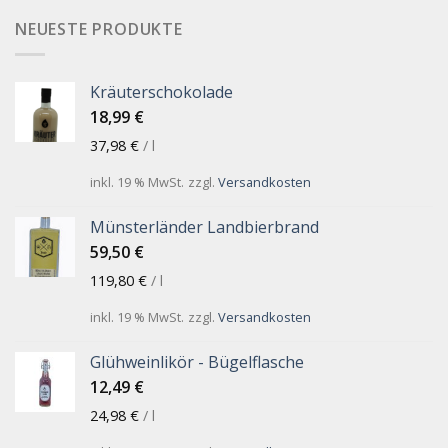
NEUESTE PRODUKTE
Kräuterschokolade
18,99
€
37,98
€
/
l
inkl. 19 % MwSt.
zzgl.
Versandkosten
Münsterländer Landbierbrand
59,50
€
119,80
€
/
l
inkl. 19 % MwSt.
zzgl.
Versandkosten
Glühweinlikör - Bügelflasche
12,49
€
24,98
€
/
l