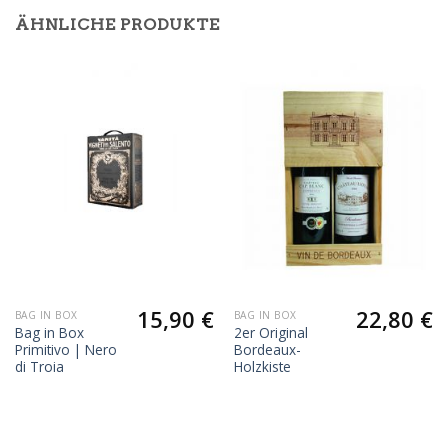
ÄHNLICHE PRODUKTE
15,90
€
22,80
€
BAG IN BOX
BAG IN BOX
Bag in Box
2er Original
Primitivo | Nero
Bordeaux-
di Troia
Holzkiste