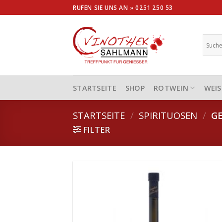
Skip
RUFEN SIE UNS AN »
0251 250 53
to
content
STARTSEITE
SHOP
ROTWEIN
WEIS
STARTSEITE
/
SPIRITUOSEN
/
GE
FILTER