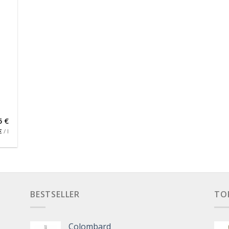
5
€
€
/
l
BESTSELLER
TO
Colombard