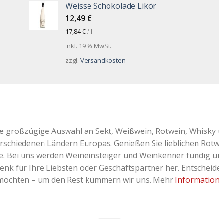
Weisse Schokolade Likör
12,49
€
17,84
€
/
l
inkl. 19 % MwSt.
zzgl.
Versandkosten
ne großzügige Auswahl an Sekt, Weißwein, Rotwein, Whisky 
erschiedenen Ländern Europas. Genießen Sie lieblichen Rotw
Bei uns werden Weineinsteiger und Weinkenner fündig und 
k für Ihre Liebsten oder Geschäftspartner her. Entscheiden
 möchten – um den Rest kümmern wir uns. Mehr
Informatio