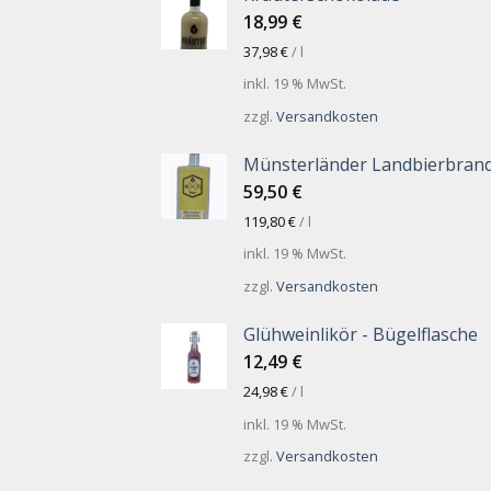
18,99
€
37,98
€
/
l
inkl. 19 % MwSt.
zzgl.
Versandkosten
Münsterländer Landbierbran
59,50
€
119,80
€
/
l
inkl. 19 % MwSt.
zzgl.
Versandkosten
Glühweinlikör - Bügelflasche
12,49
€
24,98
€
/
l
inkl. 19 % MwSt.
zzgl.
Versandkosten