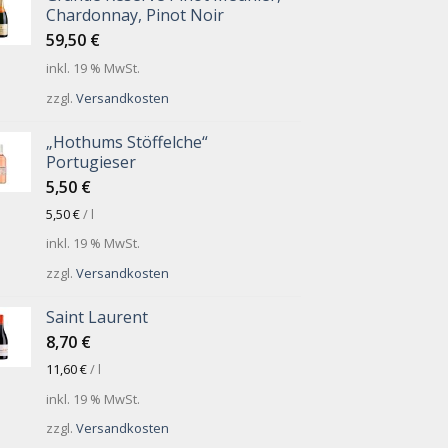
Chardonnay, Pinot Noir
59,50
€
inkl. 19 % MwSt.
zzgl.
Versandkosten
„Hothums Stöffelche“
Portugieser
5,50
€
5,50
€
/
l
inkl. 19 % MwSt.
zzgl.
Versandkosten
Saint Laurent
8,70
€
11,60
€
/
l
inkl. 19 % MwSt.
zzgl.
Versandkosten