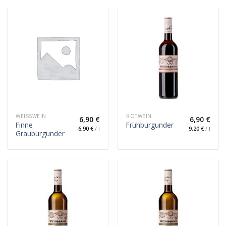
WEISSWEIN
ROTWEIN
6,90
€
6,90
€
Finne
Frühburgunder
6,90
€
/
l
9,20
€
/
l
Grauburgunder