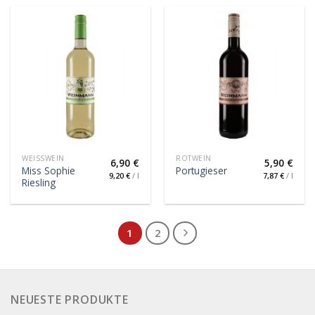
WEISSWEIN
ROTWEIN
6,90
€
5,90
€
Miss Sophie
Portugieser
9,20
€
/
l
7,87
€
/
l
Riesling
1
2
NEUESTE PRODUKTE