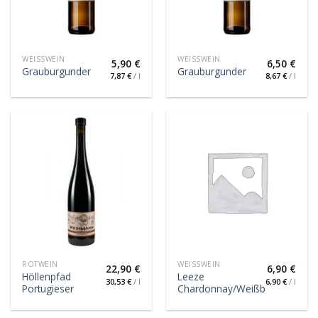
WEISSWEIN
WEISSWEIN
5,90
€
6,50
€
Grauburgunder
Grauburgunder
7,87
€
/
l
8,67
€
/
l
ROTWEIN
WEISSWEIN
22,90
€
6,90
€
Höllenpfad
Leeze
30,53
€
/
l
6,90
€
/
l
Portugieser
Chardonnay/Weißburgunder