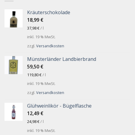
Kräuterschokolade
18,99
€
37,98
€
/
l
inkl. 19 % MwSt.
zzgl.
Versandkosten
Münsterländer Landbierbrand
59,50
€
119,80
€
/
l
inkl. 19 % MwSt.
zzgl.
Versandkosten
Glühweinlikör - Bügelflasche
12,49
€
24,98
€
/
l
inkl. 19 % MwSt.