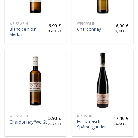
WEISSWEIN
WEISSWEIN
6,90
€
6,90
€
Blanc de Noir
Chardonnay
9,20
€
/
l
9,20
€
/
l
Merlot
WEISSWEIN
ROTWEIN
5,90
€
17,40
€
Eselskreisch
Chardonnay/Weißburgunder
7,87
€
/
l
23,20
€
/
l
Spätburgunder