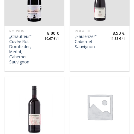
ROTWEIN
ROTWEIN
8,00
€
8,50
€
„Chauffeur“
„Faulenzer“
10,67
€
/
l
11,33
€
/
l
Cuvée Rot
Cabernet
Dornfelder,
Sauvignon
Merlot,
Cabernet
Sauvignon