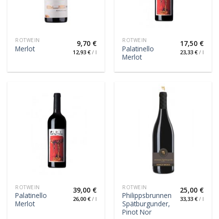
ROTWEIN
ROTWEIN
9,70
€
17,50
€
Palatinello
Merlot
12,93
€
/
l
23,33
€
/
l
Merlot
ROTWEIN
ROTWEIN
39,00
€
25,00
€
Palatinello
Philippsbrunnen
26,00
€
/
l
33,33
€
/
l
Merlot
Spätburgunder,
Pinot Nor