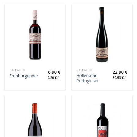
ROTWEIN
ROTWEIN
6,90
€
22,90
€
Höllenpfad
Frühburgunder
9,20
€
/
l
30,53
€
/
l
Portugieser