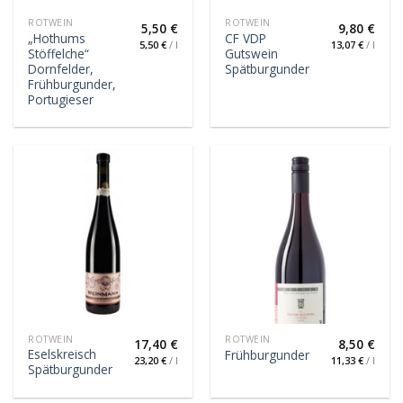
ROTWEIN
ROTWEIN
5,50
€
9,80
€
„Hothums
CF VDP
5,50
€
/
l
13,07
€
/
l
Stöffelche“
Gutswein
Dornfelder,
Spätburgunder
Frühburgunder,
Portugieser
ROTWEIN
ROTWEIN
17,40
€
8,50
€
Eselskreisch
Frühburgunder
23,20
€
/
l
11,33
€
/
l
Spätburgunder