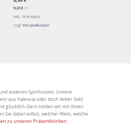
6,90
€
9,20
€
/
l
inkl. 19 % MwSt.
zzgl.
Versandkosten
und anderen Spirituosen. Unsere
ein aus Valencia oder doch lieber Sekt
glücklich. Gern stellen wir mit Ihnen
 Sie dabei selbst, welcher Wein, welche
nen zu unseren Präsentkörben
.