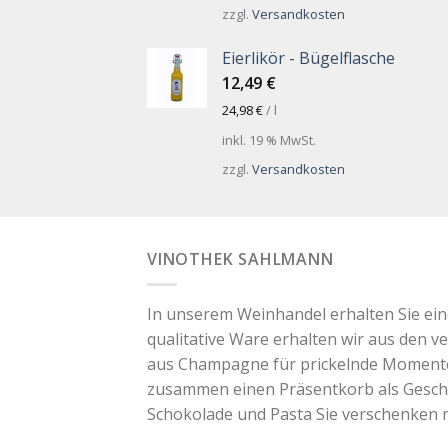
zzgl.
Versandkosten
Eierlikör - Bügelflasche
12,49
€
24,98
€
/
l
inkl. 19 % MwSt.
zzgl.
Versandkosten
VINOTHEK SAHLMANN
In unserem Weinhandel erhalten Sie ei
qualitative Ware erhalten wir aus den v
aus Champagne für prickelnde Momente. 
zusammen einen Präsentkorb als Geschen
Schokolade und Pasta Sie verschenken