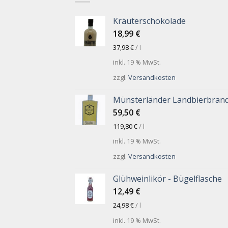
Kräuterschokolade
18,99
€
37,98
€
/
l
inkl. 19 % MwSt.
zzgl.
Versandkosten
Münsterländer Landbierbran
59,50
€
119,80
€
/
l
inkl. 19 % MwSt.
zzgl.
Versandkosten
Glühweinlikör - Bügelflasche
12,49
€
24,98
€
/
l
inkl. 19 % MwSt.