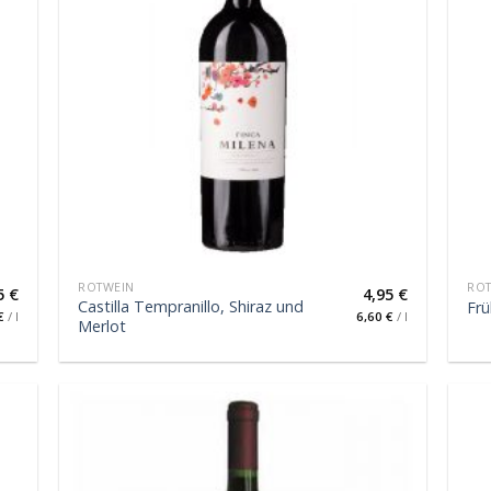
ROTWEIN
RO
5
€
4,95
€
Castilla Tempranillo, Shiraz und
Fr
€
/
l
6,60
€
/
l
Merlot