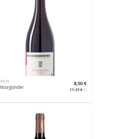
TWEIN
8,50
€
ühburgunder
11,33
€
/
l