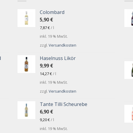
Colombard
5,90
€
7,87
€
/
l
inkl. 19 % MwSt.
zzgl.
Versandkosten
d
Haselnuss Likör
9,99
€
14,27
€
/
l
inkl. 19 % MwSt.
zzgl.
Versandkosten
Tante Tilli Scheurebe
6,90
€
9,20
€
/
l
inkl. 19 % MwSt.