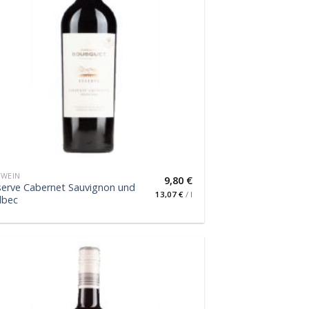
TWEIN
9,80
€
erve Cabernet Sauvignon und
13,07
€
/
l
lbec