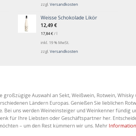
zzgl.
Versandkosten
Weisse Schokolade Likör
12,49
€
17,84
€
/
l
inkl. 19 % MwSt.
zzgl.
Versandkosten
ne großzügige Auswahl an Sekt, Weißwein, Rotwein, Whisky 
erschiedenen Ländern Europas. Genießen Sie lieblichen Rotw
Bei uns werden Weineinsteiger und Weinkenner fündig und 
k für Ihre Liebsten oder Geschäftspartner her. Entscheiden
 möchten – um den Rest kümmern wir uns. Mehr
Informatio