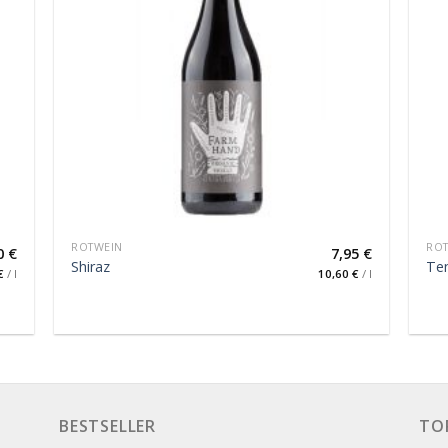
ROTWEIN
RO
0
€
7,95
€
Shiraz
Tem
€
/
l
10,60
€
/
l
BESTSELLER
TO