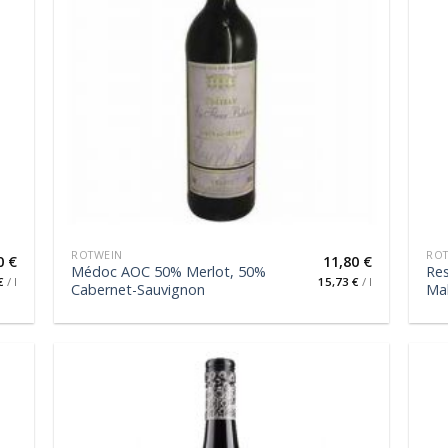
ROTWEIN
RO
0
€
11,80
€
Médoc AOC 50% Merlot, 50%
Res
€
/
l
15,73
€
/
l
Cabernet-Sauvignon
Ma