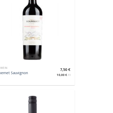
TWEIN
7,50
€
bernet Sauvignon
10,00
€
/
l