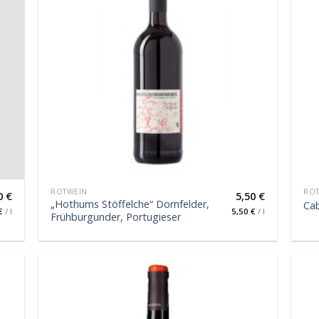
ROTWEIN
RO
0
€
5,50
€
„Hothums Stöffelche“ Dornfelder,
Ca
€
/
l
5,50
€
/
l
Frühburgunder, Portugieser