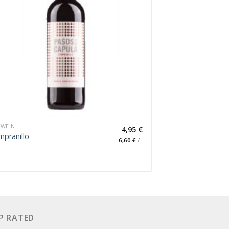
TWEIN
4,95
€
pranillo
6,60
€
/
l
P RATED