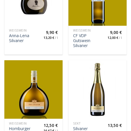
WEISSWEIN
WEISSWEIN
9,90
€
9,00
€
Anna-Lena
CF VDP
13,20
€
/
l
12,00
€
/
l
Silvaner
Gutswein
Silvaner
WEISSWEIN
SEKT
12,50
€
13,50
€
Homburger
Silvaner
16,67
€
/
l