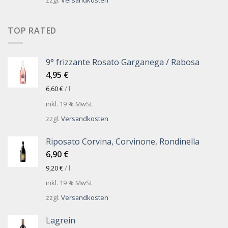
zzgl.
Versandkosten
TOP RATED
9° frizzante Rosato Garganega / Rabosa
4,95
€
6,60
€
/
l
inkl. 19 % MwSt.
zzgl.
Versandkosten
Riposato Corvina, Corvinone, Rondinella
6,90
€
9,20
€
/
l
inkl. 19 % MwSt.
zzgl.
Versandkosten
Lagrein