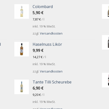
Colombard
5,90
€
7,87
€
/
l
inkl. 19 % MwSt.
zzgl.
Versandkosten
d
Haselnuss Likör
9,99
€
14,27
€
/
l
inkl. 19 % MwSt.
zzgl.
Versandkosten
Tante Tilli Scheurebe
6,90
€
9,20
€
/
l
inkl. 19 % MwSt.
zzgl.
Versandkosten