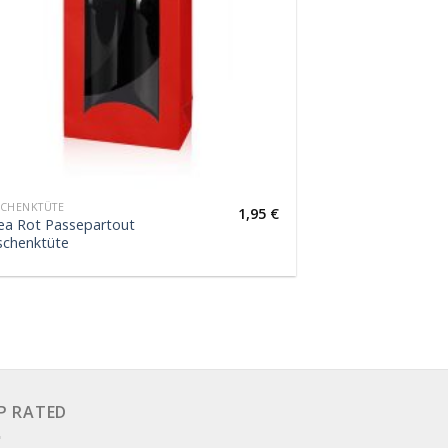
CHENKTÜTE
1,95
€
ea Rot Passepartout
schenktüte
P RATED