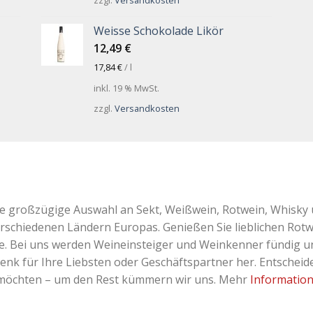
Weisse Schokolade Likör
12,49
€
17,84
€
/
l
inkl. 19 % MwSt.
zzgl.
Versandkosten
ne großzügige Auswahl an Sekt, Weißwein, Rotwein, Whisky 
erschiedenen Ländern Europas. Genießen Sie lieblichen Rotw
Bei uns werden Weineinsteiger und Weinkenner fündig und 
k für Ihre Liebsten oder Geschäftspartner her. Entscheiden
 möchten – um den Rest kümmern wir uns. Mehr
Informatio