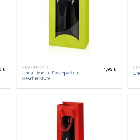
GESCHENKTÜTE
GES
0
€
1,95
€
Linea Limette Passepartout
Lin
Geschenktüte