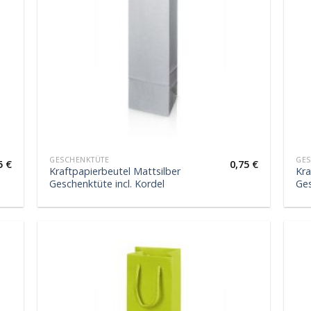
GESCHENKTÜTE
GES
5
€
0,75
€
Kraftpapierbeutel Mattsilber
Kra
Geschenktüte incl. Kordel
Ges