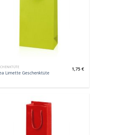
CHENKTÜTE
1,75
€
ea Limette Geschenktüte