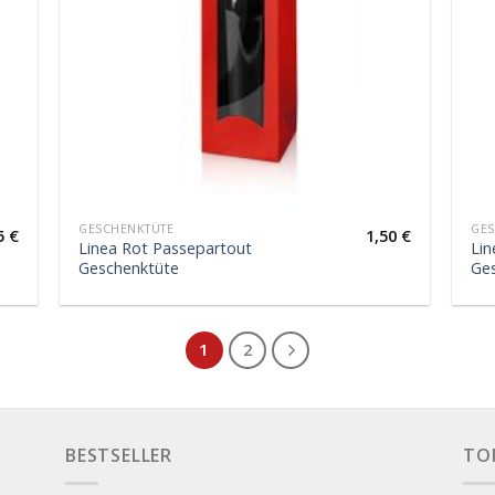
GESCHENKTÜTE
GES
5
€
1,50
€
Linea Rot Passepartout
Lin
Geschenktüte
Ge
1
2
BESTSELLER
TO