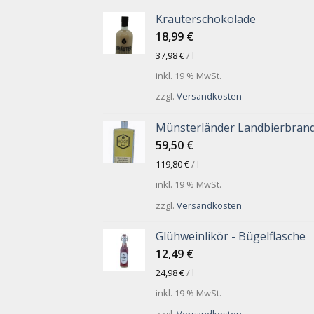
Kräuterschokolade
18,99
€
37,98
€
/
l
inkl. 19 % MwSt.
zzgl.
Versandkosten
Münsterländer Landbierbran
59,50
€
119,80
€
/
l
inkl. 19 % MwSt.
zzgl.
Versandkosten
Glühweinlikör - Bügelflasche
12,49
€
24,98
€
/
l
inkl. 19 % MwSt.
zzgl.
Versandkosten