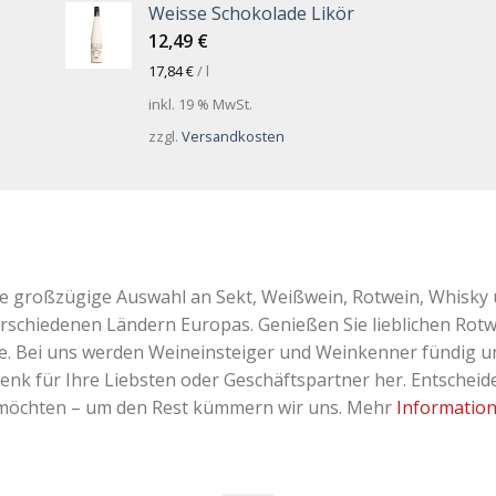
Weisse Schokolade Likör
12,49
€
17,84
€
/
l
inkl. 19 % MwSt.
zzgl.
Versandkosten
ne großzügige Auswahl an Sekt, Weißwein, Rotwein, Whisky 
erschiedenen Ländern Europas. Genießen Sie lieblichen Rotw
Bei uns werden Weineinsteiger und Weinkenner fündig und 
k für Ihre Liebsten oder Geschäftspartner her. Entscheiden
 möchten – um den Rest kümmern wir uns. Mehr
Informatio