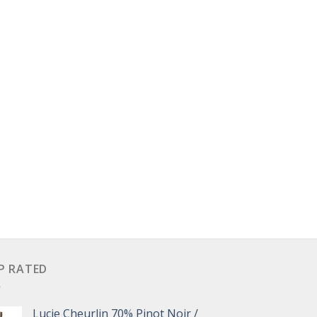
P RATED
Lucie Cheurlin 70% Pinot Noir /