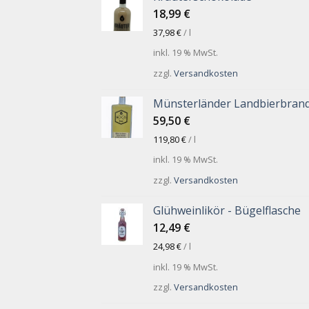
18,99
€
37,98
€
/
l
inkl. 19 % MwSt.
zzgl.
Versandkosten
Münsterländer Landbierbran
59,50
€
119,80
€
/
l
inkl. 19 % MwSt.
zzgl.
Versandkosten
Glühweinlikör - Bügelflasche
12,49
€
24,98
€
/
l
inkl. 19 % MwSt.
zzgl.
Versandkosten