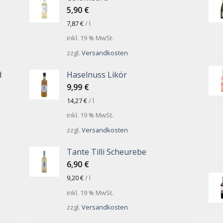
5,90
€
7,87
€
/
l
inkl. 19 % MwSt.
zzgl.
Versandkosten
d
Haselnuss Likör
9,99
€
14,27
€
/
l
inkl. 19 % MwSt.
zzgl.
Versandkosten
Tante Tilli Scheurebe
6,90
€
9,20
€
/
l
inkl. 19 % MwSt.
zzgl.
Versandkosten