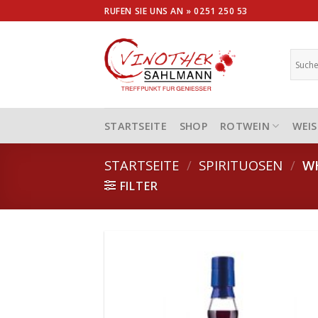
Skip
RUFEN SIE UNS AN »
0251 250 53
to
content
STARTSEITE
SHOP
ROTWEIN
WEIS
STARTSEITE
/
SPIRITUOSEN
/
WH
FILTER