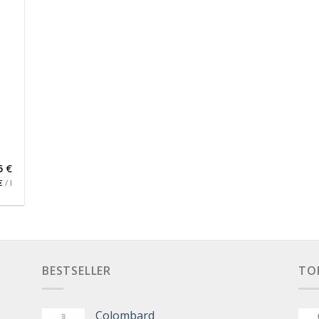
5
€
€
/
l
BESTSELLER
TO
Colombard