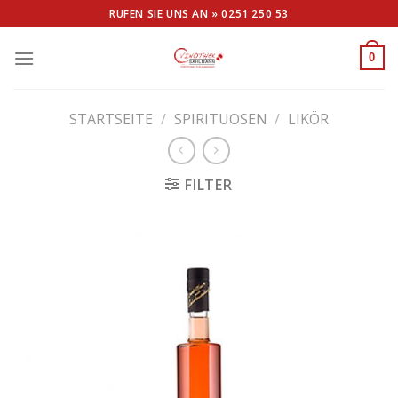
Skip
RUFEN SIE UNS AN »
0251 250 53
to
content
0
STARTSEITE
/
SPIRITUOSEN
/
LIKÖR
FILTER