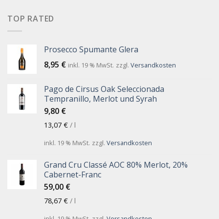
TOP RATED
Prosecco Spumante Glera
8,95
€
inkl. 19 % MwSt.
zzgl.
Versandkosten
Pago de Cirsus Oak Seleccionada
Tempranillo, Merlot und Syrah
9,80
€
13,07
€
/
l
inkl. 19 % MwSt.
zzgl.
Versandkosten
Grand Cru Classé AOC 80% Merlot, 20%
Cabernet-Franc
59,00
€
78,67
€
/
l
inkl. 19 % MwSt.
zzgl.
Versandkosten