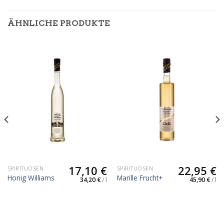
ÄHNLICHE PRODUKTE
17,10
€
22,95
€
SPIRITUOSEN
SPIRITUOSEN
Honig Williams
Marille Frucht+
34,20
€
/
l
45,90
€
/
l