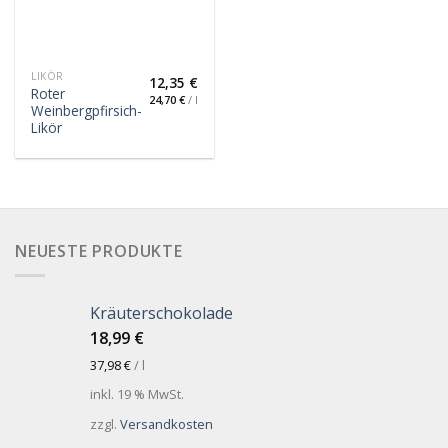
LIKÖR
12,35
€
Roter
24,70
€
/
l
Weinbergpfirsich-
Likör
NEUESTE PRODUKTE
Kräuterschokolade
18,99
€
37,98
€
/
l
inkl. 19 % MwSt.
zzgl.
Versandkosten