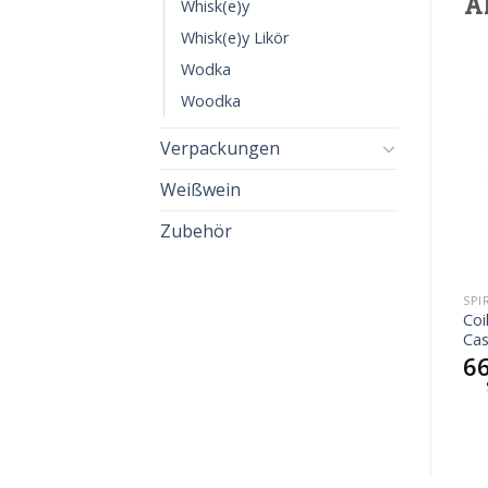
Ä
Whisk(e)y
Whisk(e)y Likör
Wodka
Woodka
Verpackungen
Weißwein
Zubehör
SPIRITUOSEN
SPIRITUOSEN
SPI
Coillmór Port Single
Coillmór Sherry Oloroso
Coi
Cask
Single Cask
Cas
115,50
€
58,95
€
6
165,00
€
/
l
84,21
€
/
l