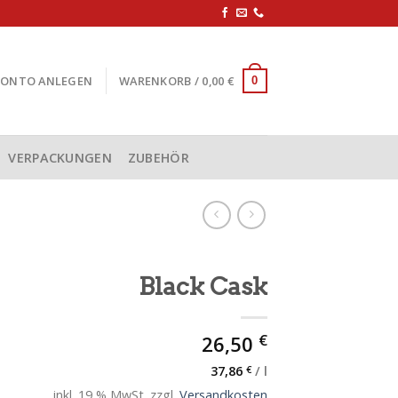
KONTO ANLEGEN
WARENKORB /
0,00
€
0
VERPACKUNGEN
ZUBEHÖR
Black Cask
€
26,50
37,86
€
/
l
inkl. 19 % MwSt.
zzgl.
Versandkosten