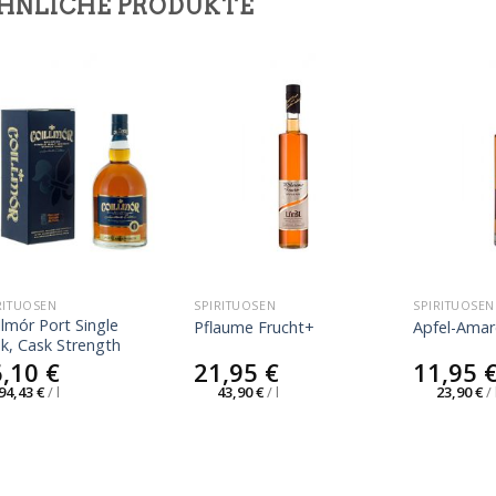
HNLICHE PRODUKTE
RITUOSEN
SPIRITUOSEN
SPIRITUOSEN
llmór Port Single
Pflaume Frucht+
Apfel-Amar
k, Cask Strength
6,10
€
21,95
€
11,95
94,43
€
/
l
43,90
€
/
l
23,90
€
/