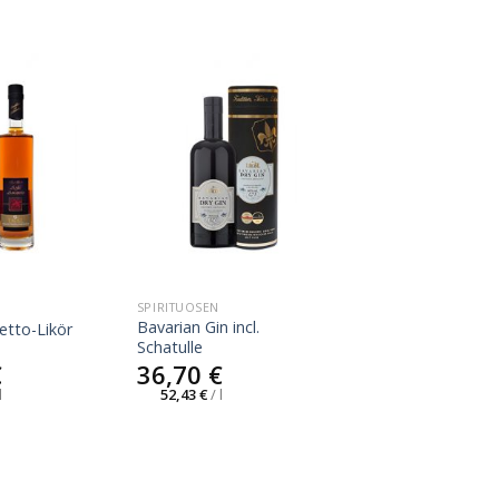
SPIRITUOSEN
Bavarian Gin incl.
etto-Likör
Schatulle
€
36,70
€
l
52,43
€
/
l