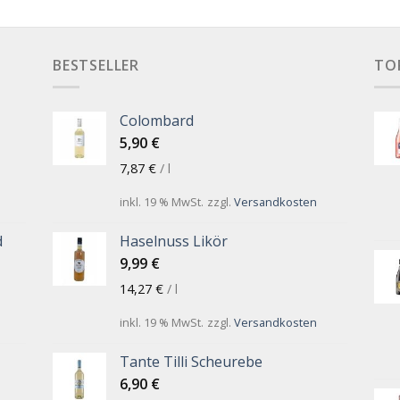
BESTSELLER
TO
Colombard
5,90
€
7,87
€
/
l
inkl. 19 % MwSt.
zzgl.
Versandkosten
d
Haselnuss Likör
9,99
€
14,27
€
/
l
inkl. 19 % MwSt.
zzgl.
Versandkosten
Tante Tilli Scheurebe
6,90
€