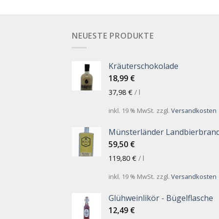
NEUESTE PRODUKTE
Kräuterschokolade
18,99
€
37,98
€
/
l
inkl. 19 % MwSt.
zzgl.
Versandkosten
Münsterländer Landbierbran
59,50
€
119,80
€
/
l
inkl. 19 % MwSt.
zzgl.
Versandkosten
Glühweinlikör - Bügelflasche
12,49
€