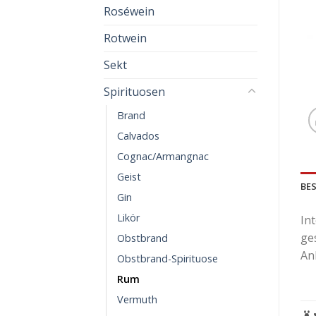
Roséwein
Rotwein
Sekt
Spirituosen
Brand
Calvados
Cognac/Armangnac
Geist
BE
Gin
Likör
In
ge
Obstbrand
An
Obstbrand-Spirituose
Rum
Vermuth