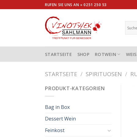
Skip
RUFEN SIE UNS AN »
0251 250 53
to
content
STARTSEITE
SHOP
ROTWEIN
WEIS
STARTSEITE
/
SPIRITUOSEN
/
R
PRODUKT-KATEGORIEN
Bag in Box
Dessert Wein
Feinkost