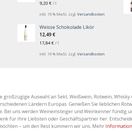
9,20
€
/
l
inkl. 19 % MwSt.
zzgl.
Versandkosten
Weisse Schokolade Likör
12,49
€
17,84
€
/
l
inkl. 19 % MwSt.
zzgl.
Versandkosten
ne großzügige Auswahl an Sekt, Weißwein, Rotwein, Whisky 
erschiedenen Ländern Europas. Genießen Sie lieblichen Rotw
Bei uns werden Weineinsteiger und Weinkenner fündig und 
k für Ihre Liebsten oder Geschäftspartner her. Entscheiden
 möchten – um den Rest kümmern wir uns. Mehr
Informatio