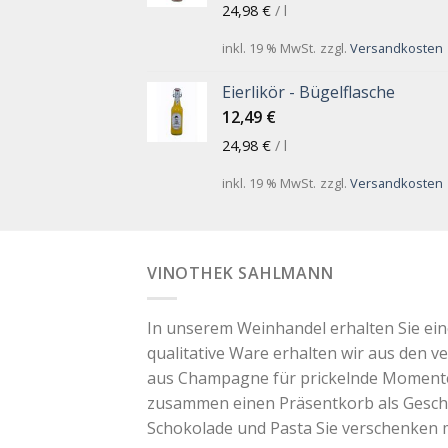
24,98
€
/
l
inkl. 19 % MwSt.
zzgl.
Versandkosten
Eierlikör - Bügelflasche
12,49
€
24,98
€
/
l
inkl. 19 % MwSt.
zzgl.
Versandkosten
VINOTHEK SAHLMANN
In unserem Weinhandel erhalten Sie ei
qualitative Ware erhalten wir aus den v
aus Champagne für prickelnde Momente. 
zusammen einen Präsentkorb als Geschen
Schokolade und Pasta Sie verschenken