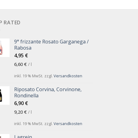
P RATED
9° frizzante Rosato Garganega /
Rabosa
4,95
€
6,60
€
/
l
inkl. 19 % MwSt.
zzgl.
Versandkosten
Riposato Corvina, Corvinone,
Rondinella
6,90
€
9,20
€
/
l
inkl. 19 % MwSt.
zzgl.
Versandkosten
Lagrein