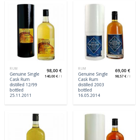
RUM
RUM
98,00
€
69,00
€
Genuine Single
Genuine Single
140,00
€
/
l
98,57
€
/
l
Cask Rum
Cask Rum
distilled 12/99
distilled 2003
bottled
bottled
25.11.2011
16.05.2014