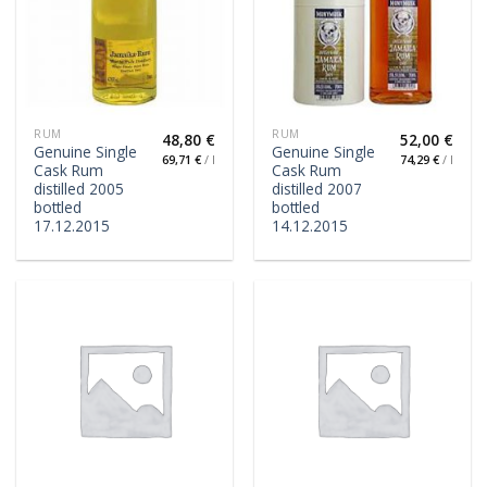
RUM
RUM
48,80
€
52,00
€
Genuine Single
Genuine Single
69,71
€
/
l
74,29
€
/
l
Cask Rum
Cask Rum
distilled 2005
distilled 2007
bottled
bottled
17.12.2015
14.12.2015