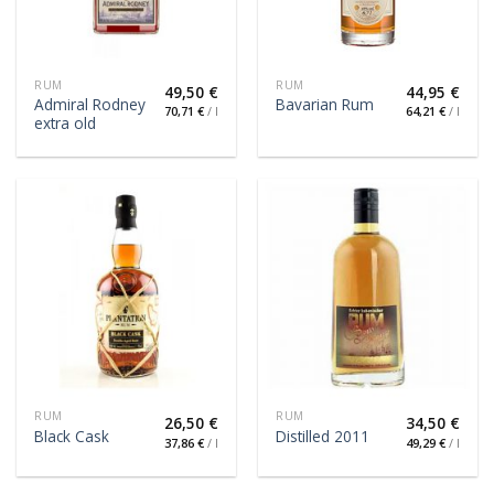
RUM
RUM
49,50
€
44,95
€
Admiral Rodney
Bavarian Rum
70,71
€
/
l
64,21
€
/
l
extra old
RUM
RUM
26,50
€
34,50
€
Black Cask
Distilled 2011
37,86
€
/
l
49,29
€
/
l