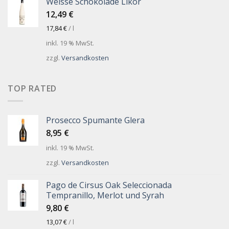
Weisse Schokolade Likör
12,49
€
17,84
€
/
l
inkl. 19 % MwSt.
zzgl.
Versandkosten
TOP RATED
Prosecco Spumante Glera
8,95
€
inkl. 19 % MwSt.
zzgl.
Versandkosten
Pago de Cirsus Oak Seleccionada
Tempranillo, Merlot und Syrah
9,80
€
13,07
€
/
l