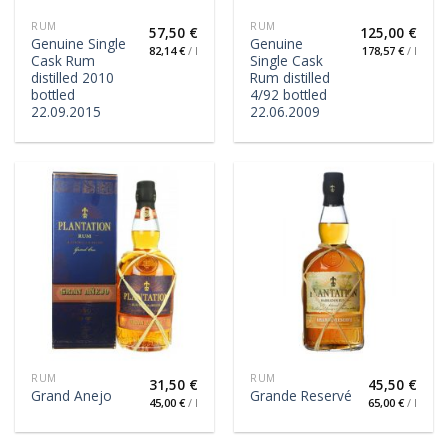
RUM
RUM
57,50
€
125,00
€
Genuine Single
Genuine
82,14
€
/
l
178,57
€
/
l
Cask Rum
Single Cask
distilled 2010
Rum distilled
bottled
4/92 bottled
22.09.2015
22.06.2009
RUM
RUM
31,50
€
45,50
€
Grand Anejo
Grande Reservé
45,00
€
/
l
65,00
€
/
l