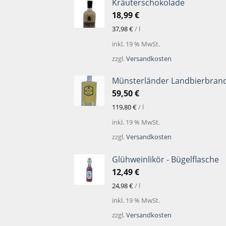
Kräuterschokolade
18,99
€
37,98
€
/
l
inkl. 19 % MwSt.
zzgl.
Versandkosten
Münsterländer Landbierbran
59,50
€
119,80
€
/
l
inkl. 19 % MwSt.
zzgl.
Versandkosten
Glühweinlikör - Bügelflasche
12,49
€
24,98
€
/
l
inkl. 19 % MwSt.
zzgl.
Versandkosten