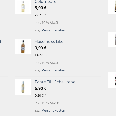
Colombard
5,90
€
7,87
€
/
l
inkl. 19 % MwSt.
zzgl.
Versandkosten
d
Haselnuss Likör
9,99
€
14,27
€
/
l
inkl. 19 % MwSt.
zzgl.
Versandkosten
Tante Tilli Scheurebe
6,90
€
9,20
€
/
l
inkl. 19 % MwSt.
zzgl.
Versandkosten