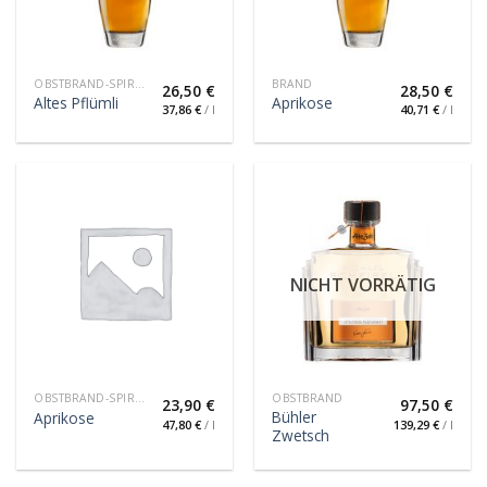
OBSTBRAND-SPIRITUOSE
BRAND
26,50
€
28,50
€
Altes Pflümli
Aprikose
37,86
€
/
l
40,71
€
/
l
NICHT VORRÄTIG
OBSTBRAND-SPIRITUOSE
OBSTBRAND
23,90
€
97,50
€
Bühler
Aprikose
47,80
€
/
l
139,29
€
/
l
Zwetsch