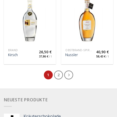
BRAND
OBSTBRAND-SPIRITUOSE
26,50
€
40,90
€
Kirsch
Nussler
37,86
€
/
l
58,43
€
/
l
1
2
NEUESTE PRODUKTE
Kräuterschokolade