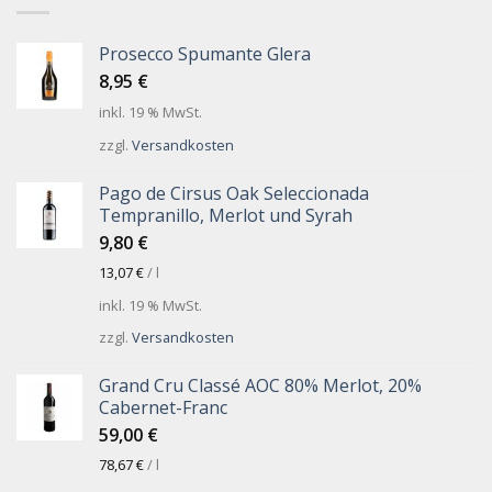
Prosecco Spumante Glera
8,95
€
inkl. 19 % MwSt.
zzgl.
Versandkosten
Pago de Cirsus Oak Seleccionada
Tempranillo, Merlot und Syrah
9,80
€
13,07
€
/
l
inkl. 19 % MwSt.
zzgl.
Versandkosten
Grand Cru Classé AOC 80% Merlot, 20%
Cabernet-Franc
59,00
€
78,67
€
/
l