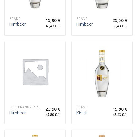
BRAND
BRAND
15,90
€
25,50
€
Himbeer
Himbeer
45,43
€
/
l
36,43
€
/
l
OBSTBRAND-SPIRITUOSE
BRAND
23,90
€
15,90
€
Himbeer
Kirsch
47,80
€
/
l
45,43
€
/
l