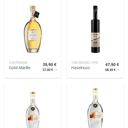
OBSTBRAND
OBSTBRAND-SPIRITUOSE
39,90
€
47,90
€
Gold-Marille
Haselnuss
57,00
€
/
l
68,43
€
/
l