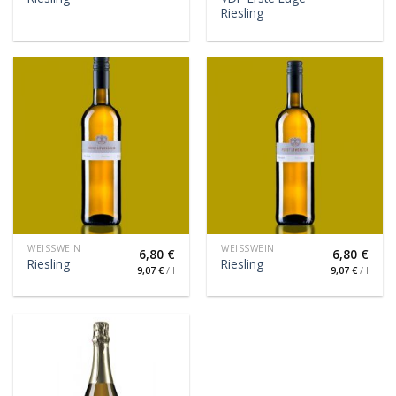
Riesling
WEISSWEIN
WEISSWEIN
6,80
€
6,80
€
Riesling
Riesling
9,07
€
/
l
9,07
€
/
l