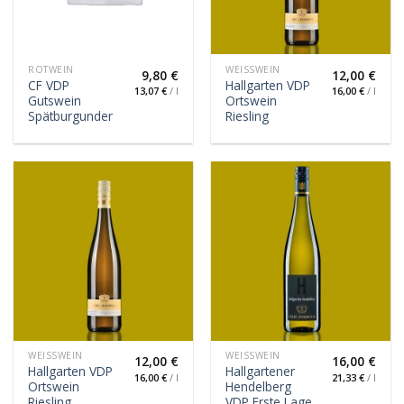
ROTWEIN
WEISSWEIN
9,80
€
12,00
€
CF VDP
Hallgarten VDP
13,07
€
/
l
16,00
€
/
l
Gutswein
Ortswein
Spätburgunder
Riesling
WEISSWEIN
WEISSWEIN
12,00
€
16,00
€
Hallgarten VDP
Hallgartener
16,00
€
/
l
21,33
€
/
l
Ortswein
Hendelberg
Riesling
VDP Erste Lage