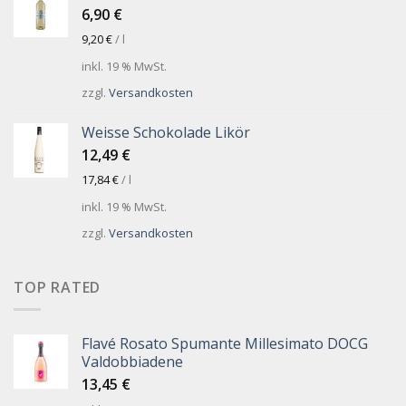
6,90
€
9,20
€
/
l
inkl. 19 % MwSt.
zzgl.
Versandkosten
Weisse Schokolade Likör
12,49
€
17,84
€
/
l
inkl. 19 % MwSt.
zzgl.
Versandkosten
TOP RATED
Flavé Rosato Spumante Millesimato DOCG
Valdobbiadene
13,45
€