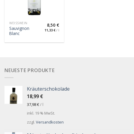
WEISSWEIN
8,50
€
Sauvignon
11,33
€
/
l
Blanc
NEUESTE PRODUKTE
Kräuterschokolade
18,99
€
37,98
€
/
l
inkl. 19 % MwSt.
zzgl.
Versandkosten