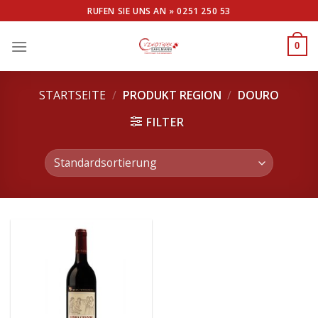
Skip
RUFEN SIE UNS AN »
0251 250 53
to
content
0
STARTSEITE
/
PRODUKT REGION
/
DOURO
FILTER