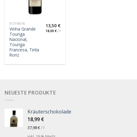
ROTWEIN
13,50
€
Vinha Grande
18,00
€
/
l
Touriga
Nacional,
Touriga
Francesa, Tinta
Roriz
NEUESTE PRODUKTE
Kräuterschokolade
18,99
€
37,98
€
/
l
inkl. 19 % MwSt.