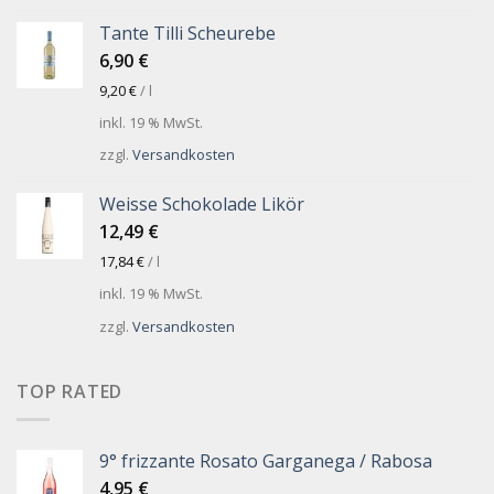
Tante Tilli Scheurebe
6,90
€
9,20
€
/
l
inkl. 19 % MwSt.
zzgl.
Versandkosten
Weisse Schokolade Likör
12,49
€
17,84
€
/
l
inkl. 19 % MwSt.
zzgl.
Versandkosten
TOP RATED
9° frizzante Rosato Garganega / Rabosa
4,95
€