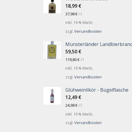
18,99
€
37,98
€
/
l
inkl. 19 % MwSt.
zzgl.
Versandkosten
Münsterländer Landbierbran
59,50
€
119,80
€
/
l
inkl. 19 % MwSt.
zzgl.
Versandkosten
Glühweinlikör - Bügelflasche
12,49
€
24,98
€
/
l
inkl. 19 % MwSt.
zzgl.
Versandkosten