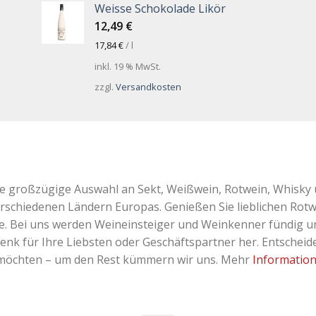
Weisse Schokolade Likör
12,49
€
17,84
€
/
l
inkl. 19 % MwSt.
zzgl.
Versandkosten
ne großzügige Auswahl an Sekt, Weißwein, Rotwein, Whisky 
erschiedenen Ländern Europas. Genießen Sie lieblichen Rotw
Bei uns werden Weineinsteiger und Weinkenner fündig und 
k für Ihre Liebsten oder Geschäftspartner her. Entscheiden
 möchten – um den Rest kümmern wir uns. Mehr
Informatio