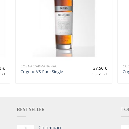
COGNAC/ARMANGNAC
CO
0
€
37,50
€
Cognac VS Pure Single
Co
€
/
l
53,57
€
/
l
BESTSELLER
TO
Colombard