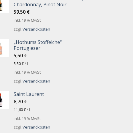
Chardonnay, Pinot Noir
59,50
€
inkl. 19 % MwSt.
zzgl.
Versandkosten
„Hothums Stöffelche“
Portugieser
5,50
€
5,50
€
/
l
inkl. 19 % MwSt.
zzgl.
Versandkosten
Saint Laurent
8,70
€
11,60
€
/
l
inkl. 19 % MwSt.
zzgl.
Versandkosten