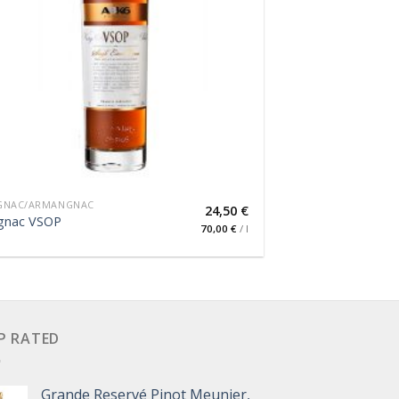
GNAC/ARMANGNAC
24,50
€
gnac VSOP
70,00
€
/
l
P RATED
Grande Reservé Pinot Meunier,