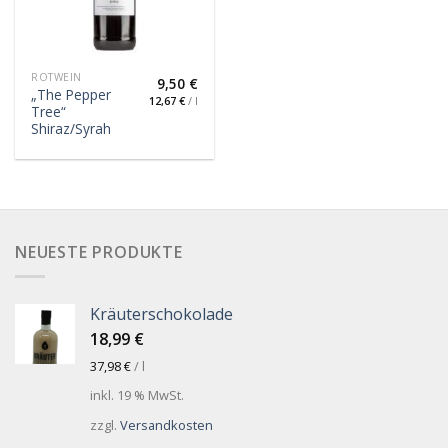
ROTWEIN
9,50
€
„The Pepper
12,67
€
/
l
Tree“
Shiraz/Syrah
NEUESTE PRODUKTE
Kräuterschokolade
18,99
€
37,98
€
/
l
inkl. 19 % MwSt.
zzgl.
Versandkosten