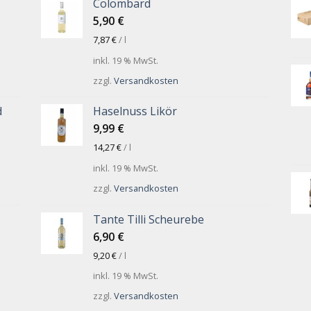
Colombard
5,90
€
7,87
€
/
l
inkl. 19 % MwSt.
zzgl.
Versandkosten
d
Haselnuss Likör
9,99
€
14,27
€
/
l
inkl. 19 % MwSt.
zzgl.
Versandkosten
Tante Tilli Scheurebe
6,90
€
9,20
€
/
l
inkl. 19 % MwSt.
zzgl.
Versandkosten