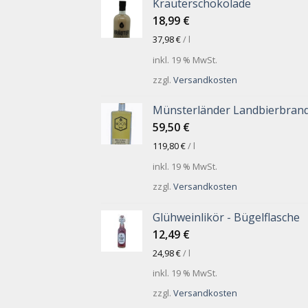
Kräuterschokolade
18,99
€
37,98
€
/
l
inkl. 19 % MwSt.
zzgl.
Versandkosten
Münsterländer Landbierbran
59,50
€
119,80
€
/
l
inkl. 19 % MwSt.
zzgl.
Versandkosten
Glühweinlikör - Bügelflasche
12,49
€
24,98
€
/
l
inkl. 19 % MwSt.
zzgl.
Versandkosten