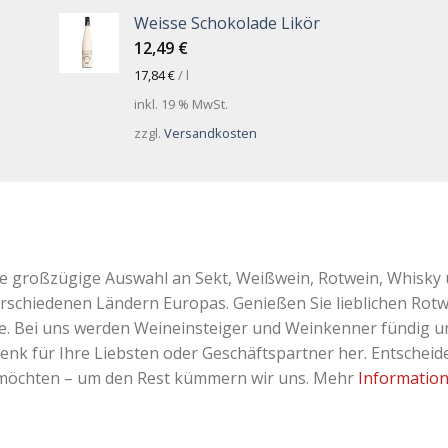
Weisse Schokolade Likör
12,49
€
17,84
€
/
l
inkl. 19 % MwSt.
zzgl.
Versandkosten
ne großzügige Auswahl an Sekt, Weißwein, Rotwein, Whisky 
erschiedenen Ländern Europas. Genießen Sie lieblichen Rotw
Bei uns werden Weineinsteiger und Weinkenner fündig und 
k für Ihre Liebsten oder Geschäftspartner her. Entscheiden
 möchten – um den Rest kümmern wir uns. Mehr
Informatio