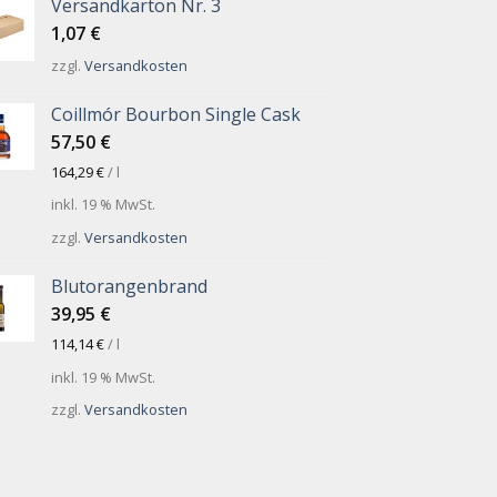
Versandkarton Nr. 3
1,07
€
zzgl.
Versandkosten
Coillmór Bourbon Single Cask
57,50
€
164,29
€
/
l
inkl. 19 % MwSt.
zzgl.
Versandkosten
Blutorangenbrand
39,95
€
114,14
€
/
l
inkl. 19 % MwSt.
zzgl.
Versandkosten