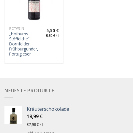
ROTWEIN
5,50
€
„Hothums
5,50
€
/
l
Stöffelche“
Dornfelder,
Frühburgunder,
Portugieser
NEUESTE PRODUKTE
Kräuterschokolade
18,99
€
37,98
€
/
l