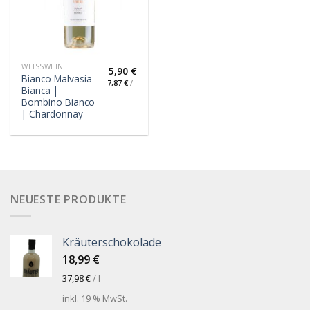
WEISSWEIN
5,90
€
Bianco Malvasia
7,87
€
/
l
Bianca |
Bombino Bianco
| Chardonnay
NEUESTE PRODUKTE
Kräuterschokolade
18,99
€
37,98
€
/
l
inkl. 19 % MwSt.