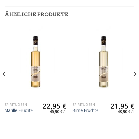
ÄHNLICHE PRODUKTE
22,95
€
21,95
€
SPIRITUOSEN
SPIRITUOSEN
Marille Frucht+
Birne Frucht+
45,90
€
/
l
43,90
€
/
l