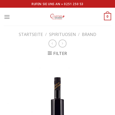
Skip
RUFEN SIE UNS AN »
0251 250 53
to
content
0
STARTSEITE
/
SPIRITUOSEN
/
BRAND
FILTER