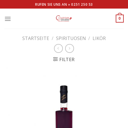
Skip
RUFEN SIE UNS AN »
0251 250 53
to
content
0
STARTSEITE
/
SPIRITUOSEN
/
LIKÖR
FILTER