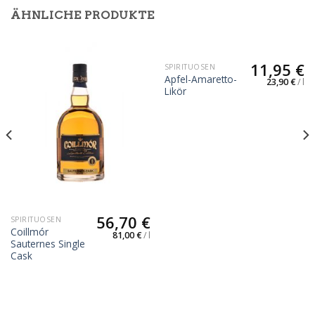
ÄHNLICHE PRODUKTE
11,95
€
SPIRITUOSEN
Apfel-Amaretto-
23,90
€
/
l
Likör
56,70
€
SPIRITUOSEN
Coillmór
81,00
€
/
l
Sauternes Single
Cask