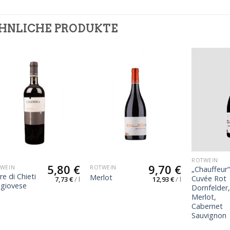
HNLICHE PRODUKTE
ROTWEIN
5,80
€
9,70
€
WEIN
ROTWEIN
„Chauffeur
re di Chieti
Merlot
Cuvée Rot
7,73
€
/
l
12,93
€
/
l
giovese
Dornfelder
Merlot,
Cabernet
Sauvignon