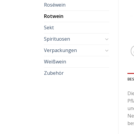
Roséwein
Rotwein
Sekt
Spirituosen
Verpackungen
Weißwein
Zubehör
BE
Di
Pf
un
Ne
be