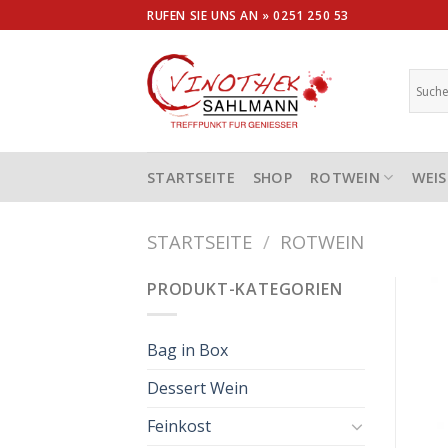
Skip
RUFEN SIE UNS AN »
0251 250 53
to
content
STARTSEITE
SHOP
ROTWEIN
WEIS
STARTSEITE
/
ROTWEIN
PRODUKT-KATEGORIEN
Bag in Box
Dessert Wein
Feinkost