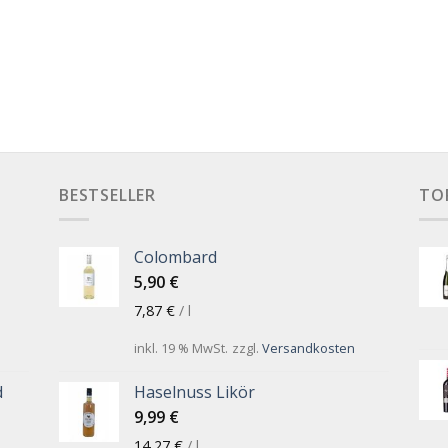
BESTSELLER
TO
Colombard
5,90
€
7,87
€
/
l
inkl. 19 % MwSt.
zzgl.
Versandkosten
d
Haselnuss Likör
9,99
€
14,27
€
/
l