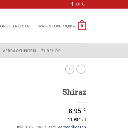
KONTO ANLEGEN
WARENKORB /
0,00
€
0
VERPACKUNGEN
ZUBEHÖR
Shiraz
€
8,95
11,93
€
/
l
inkl. 19 % MwSt.
zzgl.
Versandkosten