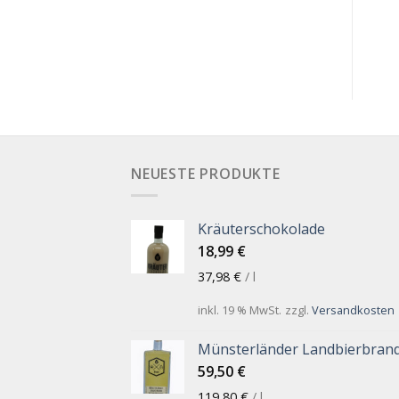
13,90
€
16,50
€
18,53
€
/
l
22,00
€
/
l
NEUESTE PRODUKTE
Kräuterschokolade
18,99
€
37,98
€
/
l
inkl. 19 % MwSt.
zzgl.
Versandkosten
Münsterländer Landbierbran
59,50
€
119,80
€
/
l