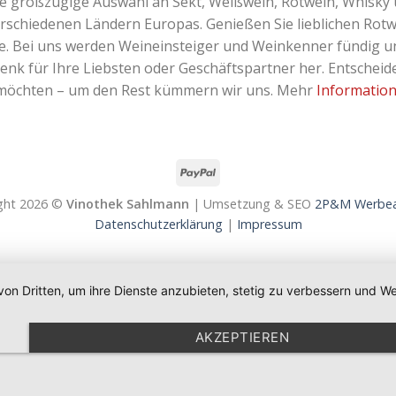
ne großzügige Auswahl an Sekt, Weißwein, Rotwein, Whisky 
erschiedenen Ländern Europas. Genießen Sie lieblichen Rotw
Bei uns werden Weineinsteiger und Weinkenner fündig und 
k für Ihre Liebsten oder Geschäftspartner her. Entscheiden
 möchten – um den Rest kümmern wir uns. Mehr
Informatio
ght 2026 ©
Vinothek Sahlmann
| Umsetzung & SEO
2P&M Werbea
Datenschutzerklärung
|
Impressum
von Dritten, um ihre Dienste anzubieten, stetig zu verbessern und
AKZEPTIEREN