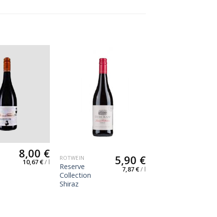
8,00
€
5,90
€
ROTWEIN
“
10,67
€
/
l
Reserve
7,87
€
/
l
Collection
,
Shiraz