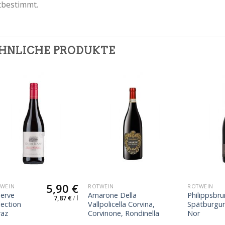
tbestimmt.
HNLICHE PRODUKTE
5,90
€
WEIN
ROTWEIN
ROTWEIN
erve
Amarone Della
Philippsbr
7,87
€
/
l
lection
Vallpolicella Corvina,
Spätburgun
raz
Corvinone, Rondinella
Nor