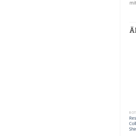
mi
Ä
5,90
€
9,50
€
ROTWEIN
ROTWEIN
ROT
Reserve
Cabernet
Res
7,87
€
/
l
12,67
€
/
l
Collection
Sauvignon
Col
Pinot Noir und
Shi
Cinsault