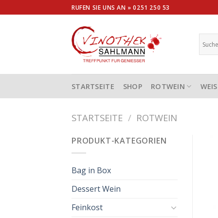
Skip
RUFEN SIE UNS AN »
0251 250 53
to
content
STARTSEITE
SHOP
ROTWEIN
WEIS
STARTSEITE
/
ROTWEIN
PRODUKT-KATEGORIEN
Bag in Box
Dessert Wein
Feinkost