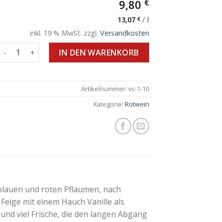
€
9,80
13,07
€
/
l
inkl. 19 % MwSt.
zzgl.
Versandkosten
Pago de Cirsus Oak Seleccionada Tempranillo, Merlot und Syr
IN DEN WARENKORB
Artikelnummer:
vs-1-10
Kategorie:
Rotwein
blauen und roten Pflaumen, nach
Feige mit einem Hauch Vanille als
 und viel Frische, die den langen Abgang