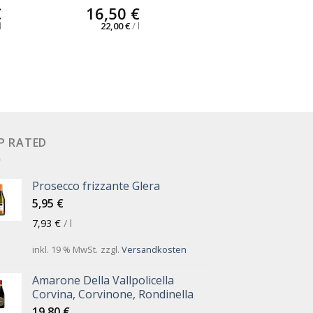
€
16,50
€
l
22,00
€
/
l
P RATED
Prosecco frizzante Glera
5,95
€
7,93
€
/
l
inkl. 19 % MwSt.
zzgl.
Versandkosten
Amarone Della Vallpolicella
Corvina, Corvinone, Rondinella
19,80
€