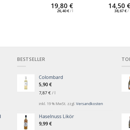
19,80
€
14,50
26,40
€
/
l
38,67
€
/
BESTSELLER
TO
Colombard
5,90
€
7,87
€
/
l
inkl. 19 % MwSt.
zzgl.
Versandkosten
d
Haselnuss Likör
9,99
€