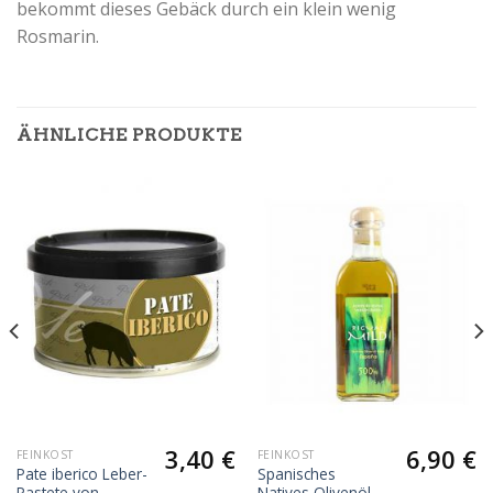
bekommt dieses Gebäck durch ein klein wenig
Rosmarin.
ÄHNLICHE PRODUKTE
3,40
€
6,90
€
FEINKOST
FEINKOST
Pate iberico Leber-
Spanisches
Pastete von
Natives Olivenöl