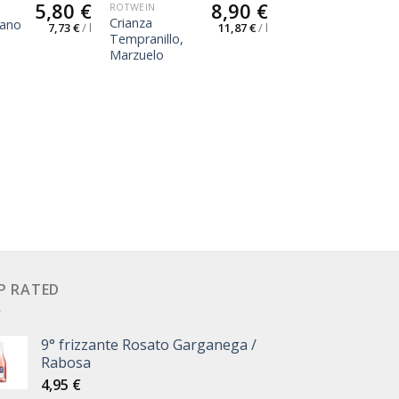
5,80
€
8,90
€
ROTWEIN
Crianza
iano
7,73
€
/
l
11,87
€
/
l
Tempranillo,
Marzuelo
P RATED
9° frizzante Rosato Garganega /
Rabosa
4,95
€