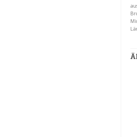
au
Br
Mi
Lä
Ä
€