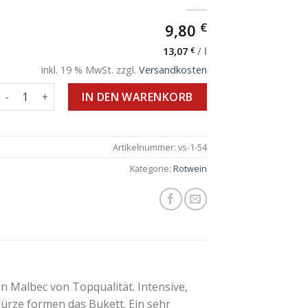
€
9,80
13,07
€
/
l
inkl. 19 % MwSt.
zzgl.
Versandkosten
Reserve Malbec mit einem kleinen Anteil an Cabernet Sauvign
IN DEN WARENKORB
Artikelnummer:
vs-1-54
Kategorie:
Rotwein
en Malbec von Topqualität. Intensive,
rze formen das Bukett. Ein sehr