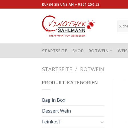
Skip
RUFEN SIE UNS AN »
0251 250 53
to
content
STARTSEITE
SHOP
ROTWEIN
WEIS
STARTSEITE
/
ROTWEIN
PRODUKT-KATEGORIEN
Bag in Box
Dessert Wein
Feinkost