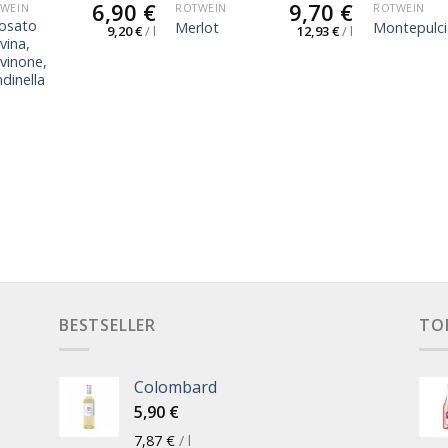
6,90
€
9,70
€
WEIN
ROTWEIN
ROTWEIN
osato
Merlot
Montepulc
9,20
€
/
l
12,93
€
/
l
vina,
vinone,
dinella
BESTSELLER
TO
Colombard
5,90
€
7,87
€
/
l