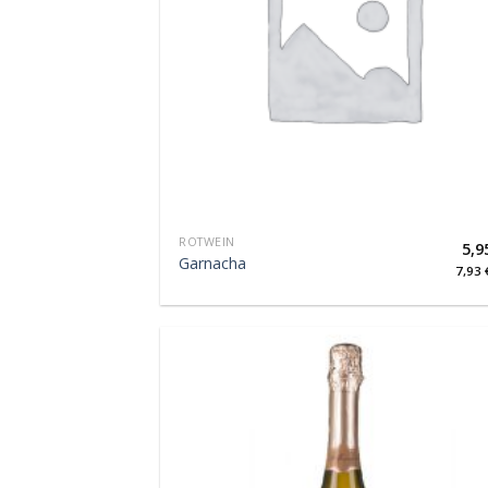
ROTWEIN
5,9
Garnacha
7,93