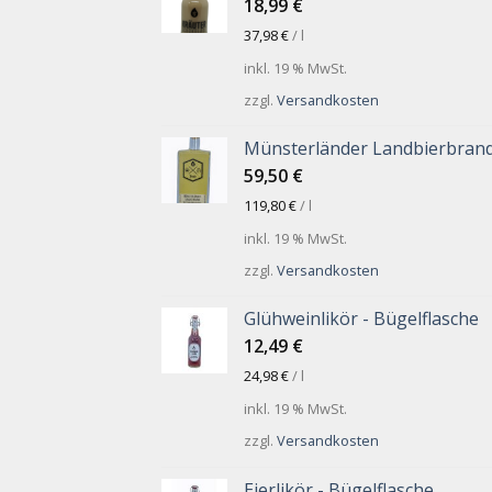
18,99
€
37,98
€
/
l
inkl. 19 % MwSt.
zzgl.
Versandkosten
Münsterländer Landbierbran
59,50
€
119,80
€
/
l
inkl. 19 % MwSt.
zzgl.
Versandkosten
Glühweinlikör - Bügelflasche
12,49
€
24,98
€
/
l
inkl. 19 % MwSt.
zzgl.
Versandkosten
Eierlikör - Bügelflasche