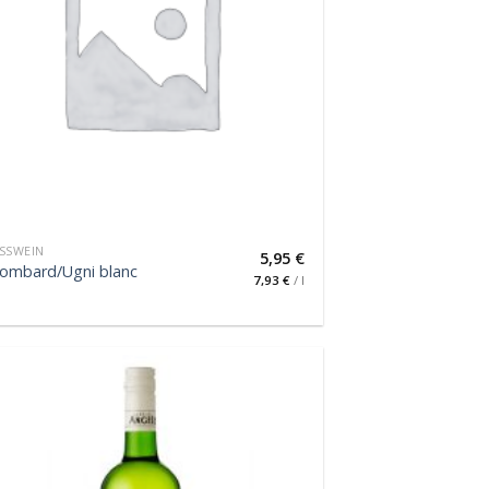
SSWEIN
5,95
€
lombard/Ugni blanc
7,93
€
/
l