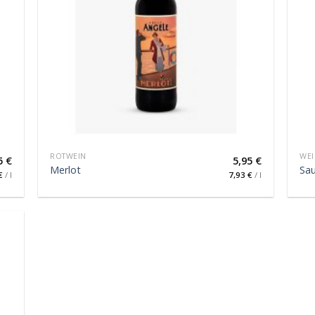
ROTWEIN
WEI
5
€
5,95
€
Merlot
Sau
€
/
l
7,93
€
/
l