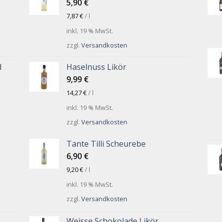
5,90
€
7,87
€
/
l
inkl. 19 % MwSt.
zzgl.
Versandkosten
d
Haselnuss Likör
9,99
€
14,27
€
/
l
inkl. 19 % MwSt.
zzgl.
Versandkosten
Tante Tilli Scheurebe
6,90
€
9,20
€
/
l
inkl. 19 % MwSt.
zzgl.
Versandkosten
Weisse Schokolade Likör