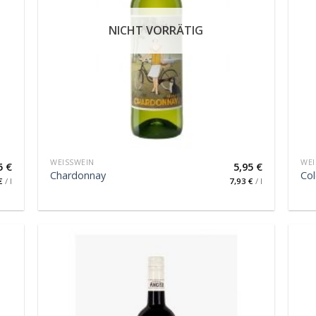
NICHT VORRÄTIG
WEISSWEIN
WEI
5
€
5,95
€
Chardonnay
Co
€
/
l
7,93
€
/
l