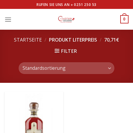
Skip
RUFEN SIE UNS AN »
0251 250 53
to
content
0
STARTSEITE
/
PRODUKT LITERPREIS
/
70,71€
FILTER