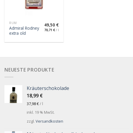
RUM
49,50
€
Admiral Rodney
70,71
€
/
l
extra old
NEUESTE PRODUKTE
Kräuterschokolade
18,99
€
37,98
€
/
l
inkl. 19 % MwSt.
zzgl.
Versandkosten