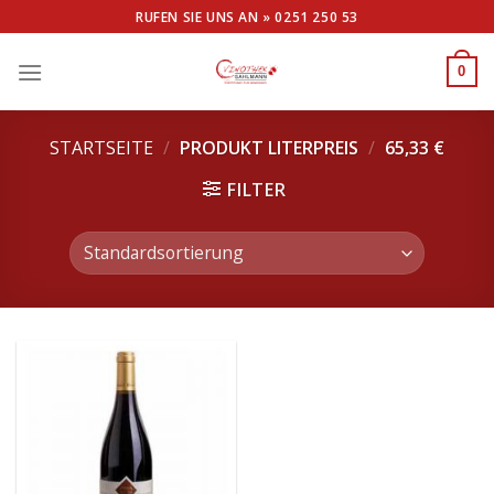
Skip
RUFEN SIE UNS AN »
0251 250 53
to
content
0
STARTSEITE
/
PRODUKT LITERPREIS
/
65,33 €
FILTER