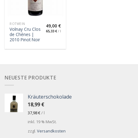
ROTWEIN
49,00
€
Volnay Cru Clos
65,33
€
/
l
de Chénes |
2010 Pinot Noir
NEUESTE PRODUKTE
Kräuterschokolade
18,99
€
37,98
€
/
l
inkl. 19 % MwSt.
zzgl.
Versandkosten