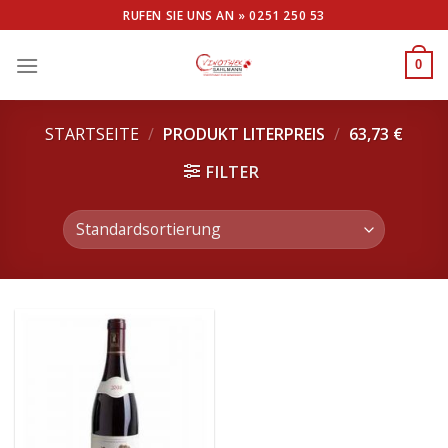
Skip
RUFEN SIE UNS AN »
0251 250 53
to
content
0
STARTSEITE
/
PRODUKT LITERPREIS
/
63,73 €
FILTER