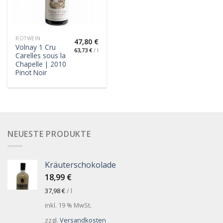
ROTWEIN
47,80
€
Volnay 1 Cru
63,73
€
/
l
Carelles sous la
Chapelle | 2010
Pinot Noir
NEUESTE PRODUKTE
Kräuterschokolade
18,99
€
37,98
€
/
l
inkl. 19 % MwSt.
zzgl.
Versandkosten