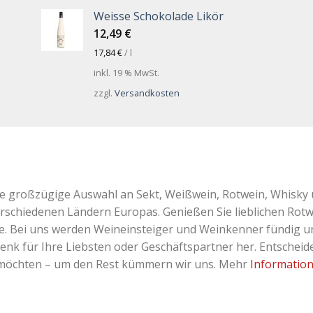
Weisse Schokolade Likör
12,49
€
17,84
€
/
l
inkl. 19 % MwSt.
zzgl.
Versandkosten
ne großzügige Auswahl an Sekt, Weißwein, Rotwein, Whisky 
erschiedenen Ländern Europas. Genießen Sie lieblichen Rotw
Bei uns werden Weineinsteiger und Weinkenner fündig und 
k für Ihre Liebsten oder Geschäftspartner her. Entscheiden
 möchten – um den Rest kümmern wir uns. Mehr
Informatio