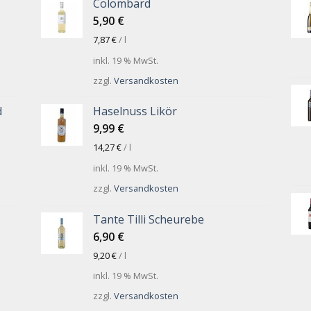
Colombard
5,90
€
7,87
€
/
l
inkl. 19 % MwSt.
zzgl.
Versandkosten
d
Haselnuss Likör
9,99
€
14,27
€
/
l
inkl. 19 % MwSt.
zzgl.
Versandkosten
Tante Tilli Scheurebe
6,90
€
9,20
€
/
l
inkl. 19 % MwSt.
zzgl.
Versandkosten