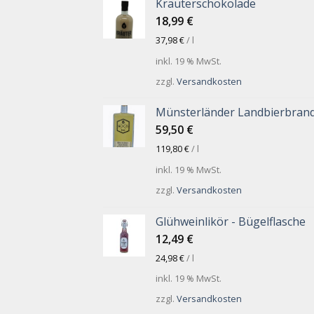
Kräuterschokolade
18,99
€
37,98
€
/
l
inkl. 19 % MwSt.
zzgl.
Versandkosten
Münsterländer Landbierbran
59,50
€
119,80
€
/
l
inkl. 19 % MwSt.
zzgl.
Versandkosten
Glühweinlikör - Bügelflasche
12,49
€
24,98
€
/
l
inkl. 19 % MwSt.
zzgl.
Versandkosten