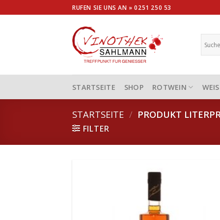
Skip
RUFEN SIE UNS AN »
0251 250 53
to
content
STARTSEITE
SHOP
ROTWEIN
WEIS
STARTSEITE
/
PRODUKT LITERPR
FILTER