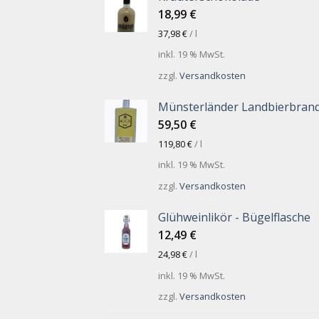
18,99
€
37,98
€
/
l
inkl. 19 % MwSt.
zzgl.
Versandkosten
Münsterländer Landbierbran
59,50
€
119,80
€
/
l
inkl. 19 % MwSt.
zzgl.
Versandkosten
Glühweinlikör - Bügelflasche
12,49
€
24,98
€
/
l
inkl. 19 % MwSt.
zzgl.
Versandkosten