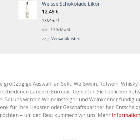
Weisse Schokolade Likör
12,49
€
17,84
€
/
l
inkl. 19 % MwSt.
zzgl.
Versandkosten
ne großzügige Auswahl an Sekt, Weißwein, Rotwein, Whisky 
erschiedenen Ländern Europas. Genießen Sie lieblichen Rotw
Bei uns werden Weineinsteiger und Weinkenner fündig und 
k für Ihre Liebsten oder Geschäftspartner her. Entscheiden
 möchten – um den Rest kümmern wir uns. Mehr
Informatio