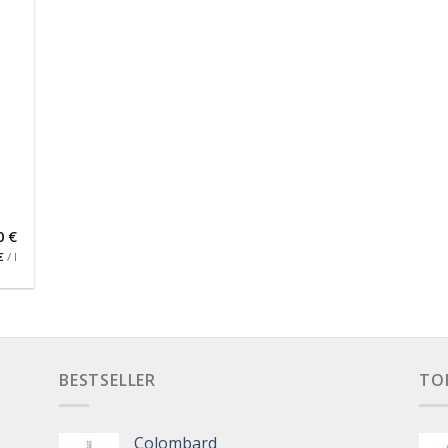
0
€
€
/
l
BESTSELLER
TO
Colombard