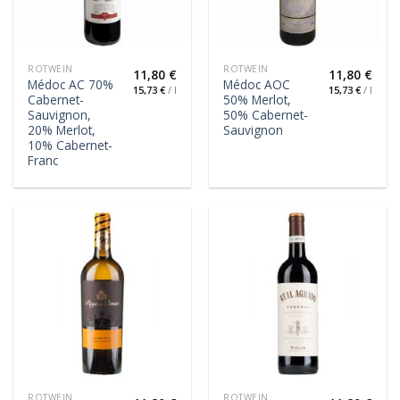
ROTWEIN
ROTWEIN
11,80
€
11,80
€
Médoc AC 70%
Médoc AOC
15,73
€
/
l
15,73
€
/
l
Cabernet-
50% Merlot,
Sauvignon,
50% Cabernet-
20% Merlot,
Sauvignon
10% Cabernet-
Franc
ROTWEIN
ROTWEIN