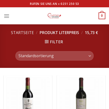
Skip
RUFEN SIE UNS AN »
0251 250 53
to
content
0
STARTSEITE
/
PRODUKT LITERPREIS
/
15,73 €
FILTER