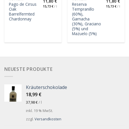
11,80
€
11,80
€
Pago de Cirsus
Reserva
15,73
€
/
l
15,73
€
/
l
Oak
Tempranillo
Barrelfermted
(60%),
Chardonnay
Garnacha
(30%), Graciano
(5%) und
Mazuelo (5%)
NEUESTE PRODUKTE
Kräuterschokolade
18,99
€
37,98
€
/
l
inkl. 19 % MwSt.
zzgl.
Versandkosten