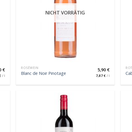
NICHT VORRÄTIG
ROSÉWEIN
RO
0
€
5,90
€
Blanc de Noir Pinotage
Ca
€
/
l
7,87
€
/
l