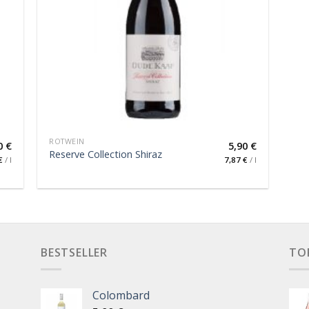
ROTWEIN
0
€
5,90
€
Reserve Collection Shiraz
€
/
l
7,87
€
/
l
BESTSELLER
TO
Colombard