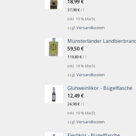
18,99
€
37,98
€
/
l
inkl. 19 % MwSt.
zzgl.
Versandkosten
Münsterländer Landbierbran
59,50
€
119,80
€
/
l
inkl. 19 % MwSt.
zzgl.
Versandkosten
Glühweinlikör - Bügelflasche
12,49
€
24,98
€
/
l
inkl. 19 % MwSt.
zzgl.
Versandkosten
Eierlikör - Bügelflasche