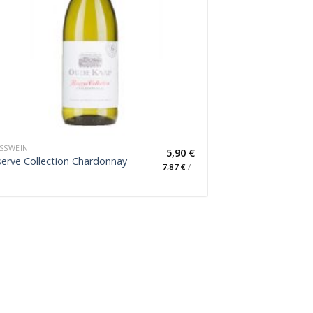
SSWEIN
5,90
€
erve Collection Chardonnay
7,87
€
/
l