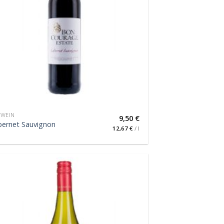
TWEIN
9,50
€
bernet Sauvignon
12,67
€
/
l