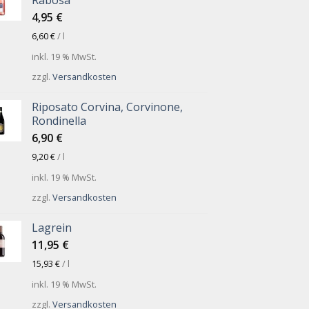
Rabosa
4,95
€
6,60
€
/
l
inkl. 19 % MwSt.
zzgl.
Versandkosten
Riposato Corvina, Corvinone,
Rondinella
6,90
€
9,20
€
/
l
inkl. 19 % MwSt.
zzgl.
Versandkosten
Lagrein
11,95
€
15,93
€
/
l
inkl. 19 % MwSt.
zzgl.
Versandkosten