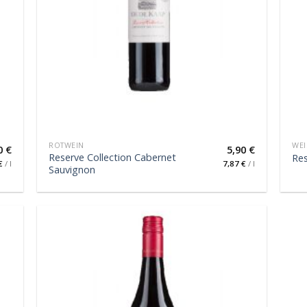
ROTWEIN
WEI
0
€
5,90
€
Reserve Collection Cabernet
Res
€
/
l
7,87
€
/
l
Sauvignon