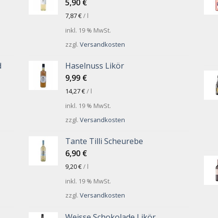
5,90
€
7,87
€
/
l
inkl. 19 % MwSt.
zzgl.
Versandkosten
d
Haselnuss Likör
9,99
€
14,27
€
/
l
inkl. 19 % MwSt.
zzgl.
Versandkosten
Tante Tilli Scheurebe
6,90
€
9,20
€
/
l
inkl. 19 % MwSt.
zzgl.
Versandkosten
Weisse Schokolade Likör