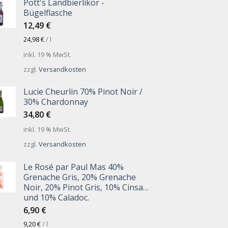
Pott's Landbierlikör -
Bügelflasche
12,49
€
24,98
€
/
l
inkl. 19 % MwSt.
zzgl.
Versandkosten
Lucie Cheurlin 70% Pinot Noir /
30% Chardonnay
34,80
€
inkl. 19 % MwSt.
zzgl.
Versandkosten
Le Rosé par Paul Mas 40%
Grenache Gris, 20% Grenache
Noir, 20% Pinot Gris, 10% Cinsault
und 10% Caladoc.
6,90
€
9,20
€
/
l