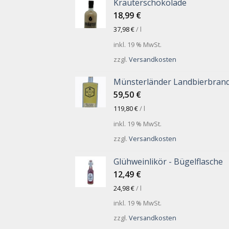
Kräuterschokolade
18,99
€
37,98
€
/
l
inkl. 19 % MwSt.
zzgl.
Versandkosten
Münsterländer Landbierbran
59,50
€
119,80
€
/
l
inkl. 19 % MwSt.
zzgl.
Versandkosten
Glühweinlikör - Bügelflasche
12,49
€
24,98
€
/
l
inkl. 19 % MwSt.
zzgl.
Versandkosten