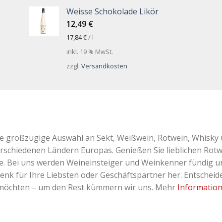
Weisse Schokolade Likör
12,49
€
17,84
€
/
l
inkl. 19 % MwSt.
zzgl.
Versandkosten
ne großzügige Auswahl an Sekt, Weißwein, Rotwein, Whisky 
erschiedenen Ländern Europas. Genießen Sie lieblichen Rotw
Bei uns werden Weineinsteiger und Weinkenner fündig und 
k für Ihre Liebsten oder Geschäftspartner her. Entscheiden
 möchten – um den Rest kümmern wir uns. Mehr
Informatio