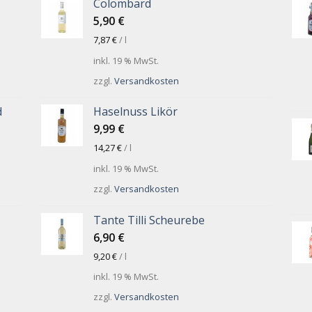
Colombard
5,90
€
7,87
€
/
l
inkl. 19 % MwSt.
zzgl.
Versandkosten
d
Haselnuss Likör
9,99
€
14,27
€
/
l
inkl. 19 % MwSt.
zzgl.
Versandkosten
Tante Tilli Scheurebe
6,90
€
9,20
€
/
l
inkl. 19 % MwSt.
zzgl.
Versandkosten