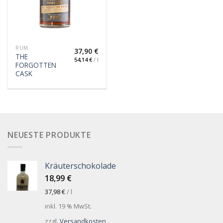
RUM
37,90
€
THE
54,14
€
/
l
FORGOTTEN
CASK
NEUESTE PRODUKTE
Kräuterschokolade
18,99
€
37,98
€
/
l
inkl. 19 % MwSt.
zzgl.
Versandkosten