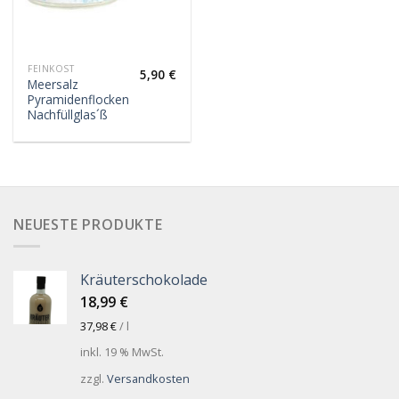
FEINKOST
5,90
€
Meersalz
Pyramidenflocken
Nachfüllglas´ß
NEUESTE PRODUKTE
Kräuterschokolade
18,99
€
37,98
€
/
l
inkl. 19 % MwSt.
zzgl.
Versandkosten