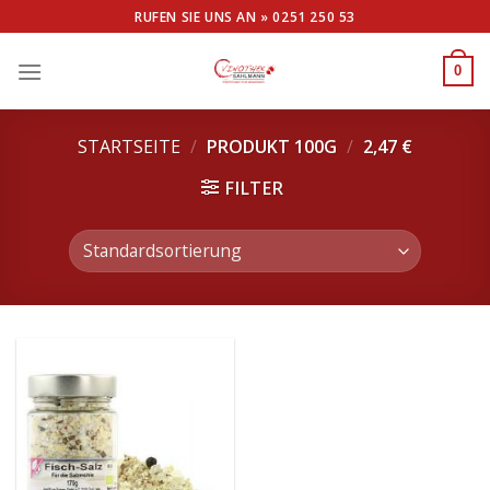
Skip
RUFEN SIE UNS AN »
0251 250 53
to
content
0
STARTSEITE
/
PRODUKT 100G
/
2,47 €
FILTER