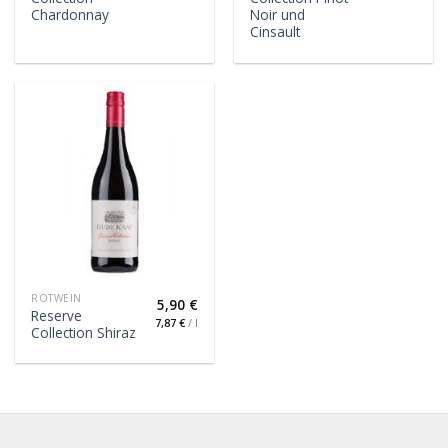
Chardonnay
Noir und
Cinsault
ROTWEIN
5,90
€
Reserve
7,87
€
/
l
Collection Shiraz