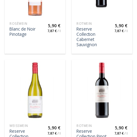
ROSÉWEIN
ROTWEIN
5,90
€
5,90
€
Blanc de Noir
Reserve
7,87
€
/
l
7,87
€
/
l
Pinotage
Collection
Cabernet
Sauvignon
WEISSWEIN
ROTWEIN
5,90
€
5,90
€
Reserve
Reserve
7,87
€
/
l
7,87
€
/
l
Collection
Collection Pinot