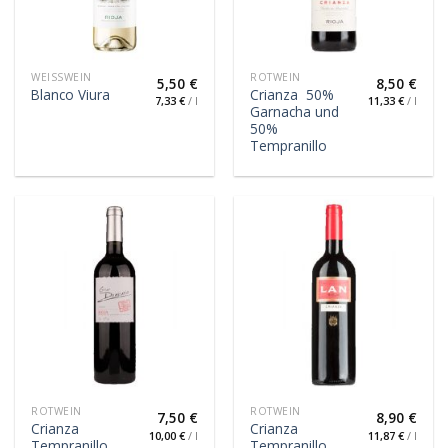
WEISSWEIN
ROTWEIN
5,50
€
8,50
€
Crianza 50%
Blanco Viura
7,33
€
/
l
11,33
€
/
l
Garnacha und
50%
Tempranillo
ROTWEIN
ROTWEIN
7,50
€
8,90
€
Crianza
Crianza
10,00
€
/
l
11,87
€
/
l
Tempranillo,
Tempranillo,