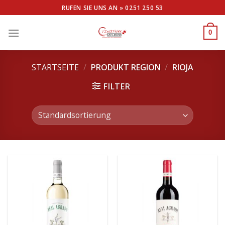
Skip
RUFEN SIE UNS AN »
0251 250 53
to
content
0
STARTSEITE
/
PRODUKT REGION
/
RIOJA
FILTER