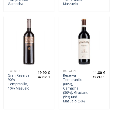
Garnacha
Marzuelo
ROTWEIN
ROTWEIN
19,90
€
11,80
€
Gran Reserva
Reserva
26,53
€
/
l
15,73
€
/
l
90%
Tempranillo
Tempranillo,
(60%),
10% Mazuelo
Garnacha
(30%), Graciano
(5%) und
Mazuelo (5%)