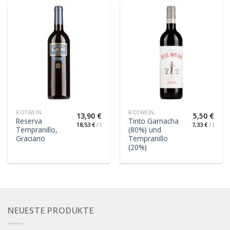
ROTWEIN
ROTWEIN
13,90
€
5,50
€
Reserva
Tinto Garnacha
18,53
€
/
l
7,33
€
/
l
Tempranillo,
(80%) und
Graciano
Tempranillo
(20%)
NEUESTE PRODUKTE