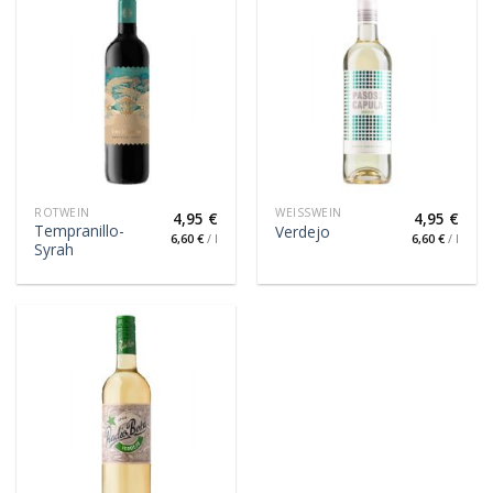
ROTWEIN
WEISSWEIN
4,95
€
4,95
€
Tempranillo-
Verdejo
6,60
€
/
l
6,60
€
/
l
Syrah