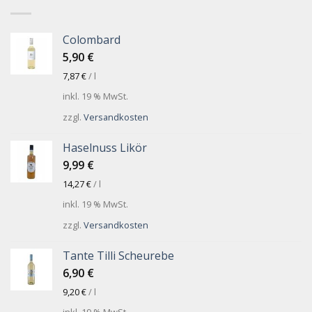
Colombard
5,90
€
7,87
€
/
l
inkl. 19 % MwSt.
zzgl.
Versandkosten
Haselnuss Likör
9,99
€
14,27
€
/
l
inkl. 19 % MwSt.
zzgl.
Versandkosten
Tante Tilli Scheurebe
6,90
€
9,20
€
/
l