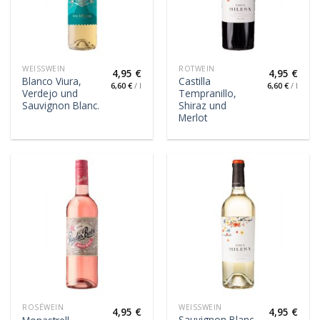
WEISSWEIN
ROTWEIN
4,95
€
4,95
€
Blanco Viura,
Castilla
6,60
€
/
l
6,60
€
/
l
Verdejo und
Tempranillo,
Sauvignon Blanc.
Shiraz und
Merlot
ROSÉWEIN
WEISSWEIN
4,95
€
4,95
€
Sauvignon Blanc