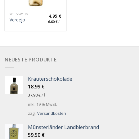
WEISSWEIN
4,95
€
Verdejo
6,60
€
/
l
NEUESTE PRODUKTE
Kräuterschokolade
18,99
€
37,98
€
/
l
inkl. 19 % MwSt.
zzgl.
Versandkosten
Münsterländer Landbierbrand
59,50
€