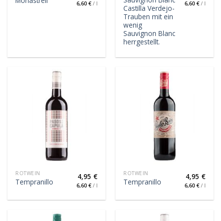
Monastrell
6,60
€
/
l
6,60
€
/
l
Castilla Verdejo-
Trauben mit ein
wenig
Sauvignon Blanc
herrgestellt.
ROTWEIN
ROTWEIN
4,95
€
4,95
€
Tempranillo
Tempranillo
6,60
€
/
l
6,60
€
/
l