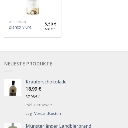
WEISSWEIN
5,50
€
Blanco Viura
7,33
€
/
l
NEUESTE PRODUKTE
Kräuterschokolade
18,99
€
37,98
€
/
l
inkl. 19 % MwSt.
zzgl.
Versandkosten
Münsterländer Landbierbrand