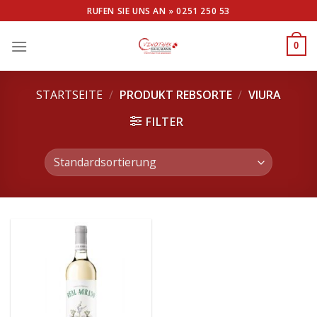
Skip
RUFEN SIE UNS AN »
0251 250 53
to
content
0
STARTSEITE
/
PRODUKT REBSORTE
/
VIURA
FILTER