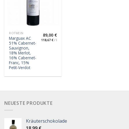
ROTWEIN
89,00
€
Marguax AC
118,67
€
/
l
51% Cabernet-
Sauvignon,
18% Merlot,
16% Cabernet-
Franc, 15%
Petit-Verdot
NEUESTE PRODUKTE
Kräuterschokolade
18,99
€