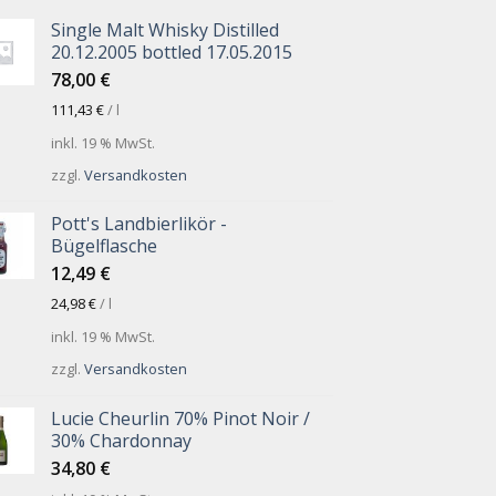
Single Malt Whisky Distilled
20.12.2005 bottled 17.05.2015
78,00
€
111,43
€
/
l
inkl. 19 % MwSt.
zzgl.
Versandkosten
Pott's Landbierlikör -
Bügelflasche
12,49
€
24,98
€
/
l
inkl. 19 % MwSt.
zzgl.
Versandkosten
Lucie Cheurlin 70% Pinot Noir /
30% Chardonnay
34,80
€