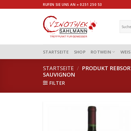
Skip
RUFEN SIE UNS AN »
0251 250 53
to
content
STARTSEITE
SHOP
ROTWEIN
WEIS
STARTSEITE
/
PRODUKT REBSO
SAUVIGNON
FILTER