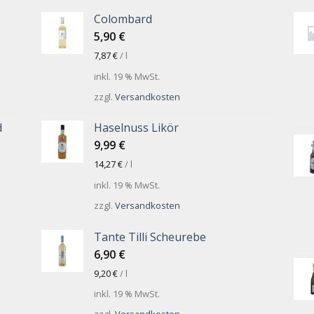
Colombard
5,90
€
7,87
€
/
l
inkl. 19 % MwSt.
zzgl.
Versandkosten
d
Haselnuss Likör
9,99
€
14,27
€
/
l
inkl. 19 % MwSt.
zzgl.
Versandkosten
Tante Tilli Scheurebe
6,90
€
9,20
€
/
l
inkl. 19 % MwSt.