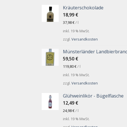
Kräuterschokolade
18,99
€
37,98
€
/
l
inkl. 19 % MwSt.
zzgl.
Versandkosten
Münsterländer Landbierbran
59,50
€
119,80
€
/
l
inkl. 19 % MwSt.
zzgl.
Versandkosten
Glühweinlikör - Bügelflasche
12,49
€
24,98
€
/
l
inkl. 19 % MwSt.