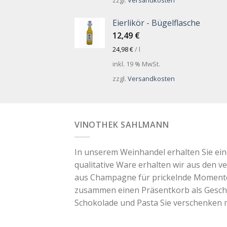
zzgl.
Versandkosten
Eierlikör - Bügelflasche
12,49
€
24,98
€
/
l
inkl. 19 % MwSt.
zzgl.
Versandkosten
VINOTHEK SAHLMANN
In unserem Weinhandel erhalten Sie ei
qualitative Ware erhalten wir aus den v
aus Champagne für prickelnde Momente. 
zusammen einen Präsentkorb als Geschen
Schokolade und Pasta Sie verschenken