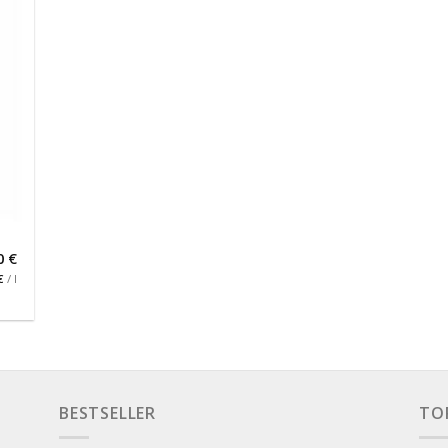
0
€
€
/
l
BESTSELLER
TO