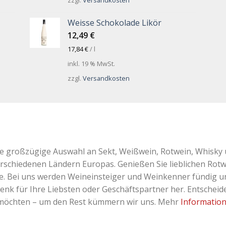
zzgl.
Versandkosten
Weisse Schokolade Likör
12,49
€
17,84
€
/
l
inkl. 19 % MwSt.
zzgl.
Versandkosten
ne großzügige Auswahl an Sekt, Weißwein, Rotwein, Whisky 
erschiedenen Ländern Europas. Genießen Sie lieblichen Rotw
Bei uns werden Weineinsteiger und Weinkenner fündig und 
k für Ihre Liebsten oder Geschäftspartner her. Entscheiden
 möchten – um den Rest kümmern wir uns. Mehr
Informatio