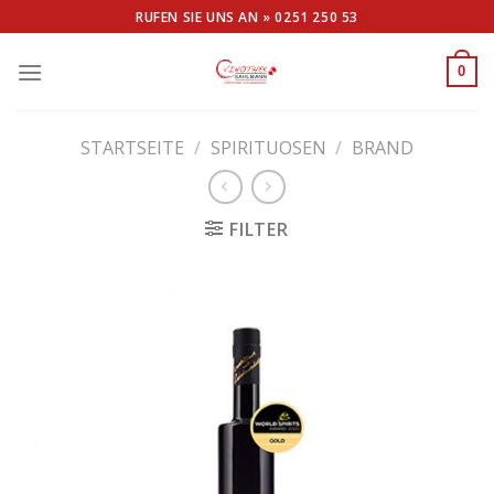
Skip
RUFEN SIE UNS AN »
0251 250 53
to
content
0
STARTSEITE
/
SPIRITUOSEN
/
BRAND
FILTER