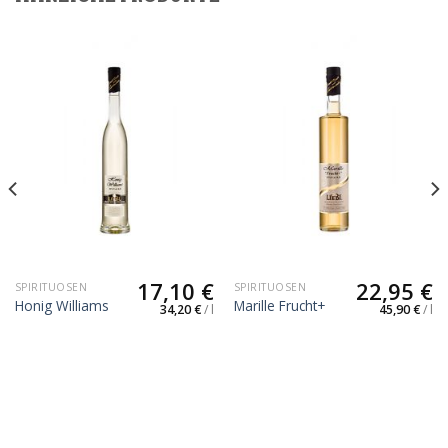
17,10
€
22,95
€
SPIRITUOSEN
SPIRITUOSEN
Honig Williams
Marille Frucht+
34,20
€
/
l
45,90
€
/
l