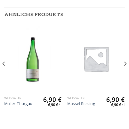
ÄHNLICHE PRODUKTE
6,90
€
6,90
€
WEISSWEIN
WEISSWEIN
Müller-Thurgau
Massel Riesling
6,90
€
/
l
6,90
€
/
l