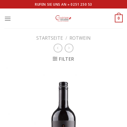
Skip
RUFEN SIE UNS AN »
0251 250 53
to
content
0
STARTSEITE
/
ROTWEIN
FILTER