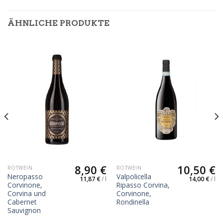
ÄHNLICHE PRODUKTE
8,90
€
10,50
€
ROTWEIN
ROTWEIN
Neropasso
Valpolicella
11,87
€
/
l
14,00
€
/
l
Corvinone,
Ripasso Corvina,
Corvina und
Corvinone,
Cabernet
Rondinella
Sauvignon